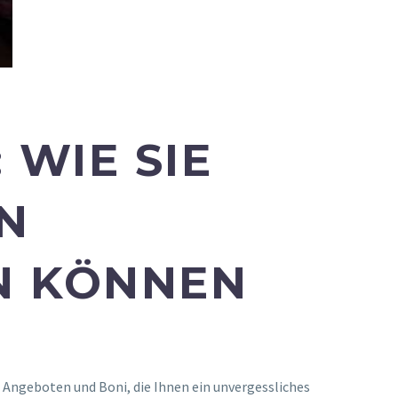
WIE SIE
N
N KÖNNEN
n Angeboten und Boni, die Ihnen ein unvergessliches