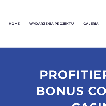
HOME
WYDARZENIA PROJEKTU
GALERIA
PROFITIE
BONUS COD