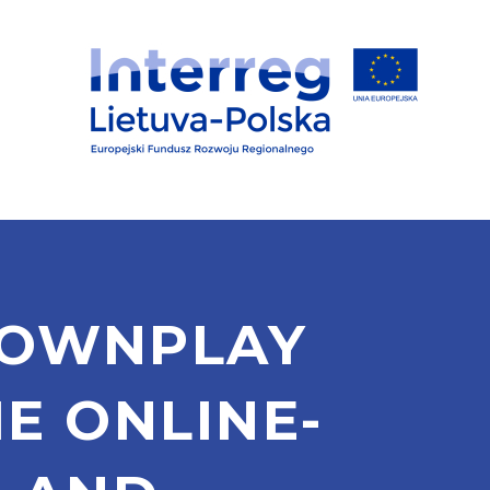
CROWNPLAY
IE ONLINE-