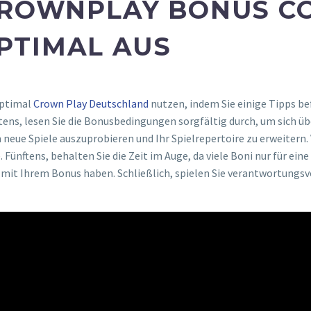
CROWNPLAY BONUS CO
PTIMAL AUS
optimal
Crown Play Deutschland
nutzen, indem Sie einige Tipps bef
tens, lesen Sie die Bonusbedingungen sorgfältig durch, um sich 
 neue Spiele auszuprobieren und Ihr Spielrepertoire zu erweitern. V
Fünftens, behalten Sie die Zeit im Auge, da viele Boni nur für eine
t Ihrem Bonus haben. Schließlich, spielen Sie verantwortungsvoll