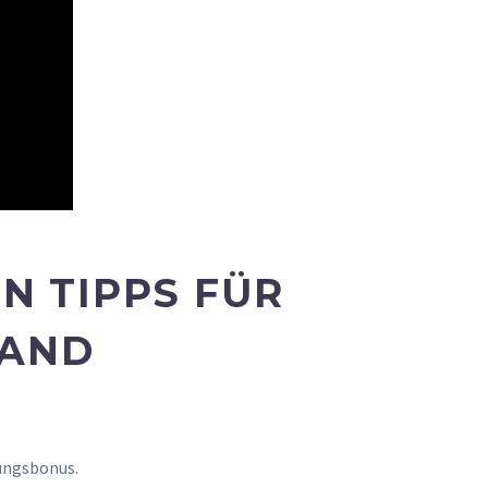
N TIPPS FÜR
LAND
lungsbonus.