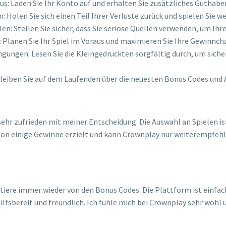
: Laden Sie Ihr Konto auf und erhalten Sie zusätzliches Guthabe
Holen Sie sich einen Teil Ihrer Verluste zurück und spielen Sie we
len: Stellen Sie sicher, dass Sie seriöse Quellen verwenden, um Ih
 Planen Sie Ihr Spiel im Voraus und maximieren Sie Ihre Gewinnch
ungen: Lesen Sie die Kleingedruckten sorgfältig durch, um sicher
 Bleiben Sie auf dem Laufenden über die neuesten Bonus Codes und
ehr zufrieden mit meiner Entscheidung. Die Auswahl an Spielen i
on einige Gewinne erzielt und kann Crownplay nur weiterempfehl
tiere immer wieder von den Bonus Codes. Die Plattform ist einfach
ilfsbereit und freundlich. Ich fühle mich bei Crownplay sehr wohl