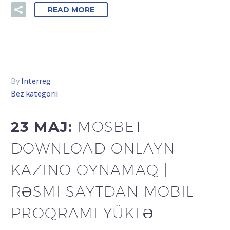
READ MORE
By
Interreg
Bez kategorii
23 MAJ:
MOSBET
DOWNLOAD ONLAYN
KAZINO OYNAMAQ |
RƏSMI SAYTDAN MOBIL
PROQRAMI YÜKLƏ