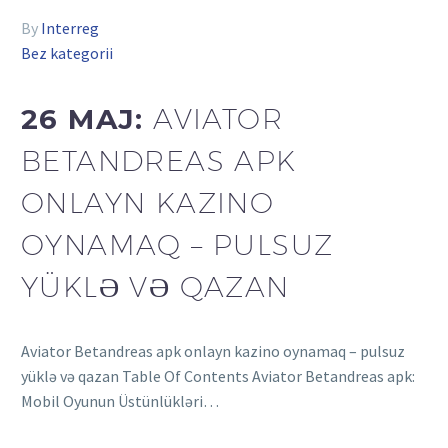
By
Interreg
Bez kategorii
26 MAJ:
AVIATOR
BETANDREAS APK
ONLAYN KAZINO
OYNAMAQ – PULSUZ
YÜKLƏ VƏ QAZAN
Aviator Betandreas apk onlayn kazino oynamaq – pulsuz
yüklə və qazan Table Of Contents Aviator Betandreas apk:
Mobil Oyunun Üstünlükləri…