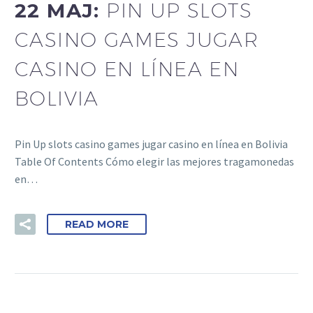
22 MAJ:
PIN UP SLOTS
CASINO GAMES JUGAR
CASINO EN LÍNEA EN
BOLIVIA
Pin Up slots casino games jugar casino en línea en Bolivia
Table Of Contents Cómo elegir las mejores tragamonedas
en…
READ MORE