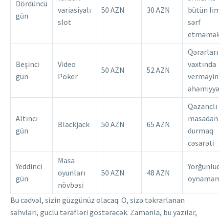
Dördüncü
variasiyalı
50 AZN
30 AZN
bütün lim
gün
slot
sərf
etməmə
Qərarları
Beşinci
Video
vaxtında
50 AZN
52 AZN
gün
Poker
verməyin
əhəmiyyə
Qazanclı 
Altıncı
masadan
Blackjack
50 AZN
65 AZN
gün
durmaq
cəsarəti
Masa
Yeddinci
Yorğunlu
oyunları
50 AZN
48 AZN
gün
oynama
növbəsi
Bu cədvəl, sizin güzgünüz olacaq. O, sizə təkrarlanan
səhvləri, güclü tərəfləri göstərəcək. Zamanla, bu yazılar,