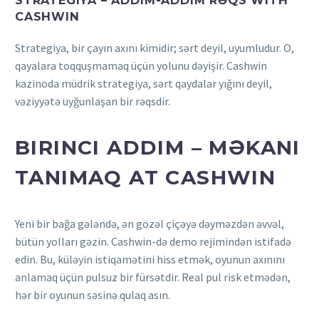
STRATEGIYA – ADDIM-ADDIM RƏQS WITH
СASHWIN
Strategiya, bir çayın axını kimidir; sərt deyil, uyumludur. O,
qayalara toqquşmamaq üçün yolunu dəyişir. Cashwin
kazinoda müdrik strategiya, sərt qaydalar yığını deyil,
vəziyyətə uyğunlaşan bir rəqsdir.
BIRINCI ADDIM – MƏKANI
TANIMAQ AT СASHWIN
Yeni bir bağa gələndə, ən gözəl çiçəyə dəyməzdən əvvəl,
bütün yolları gəzin. Cashwin-də demo rejimindən istifadə
edin. Bu, küləyin istiqamətini hiss etmək, oyunun axınını
anlamaq üçün pulsuz bir fürsətdir. Real pul risk etmədən,
hər bir oyunun səsinə qulaq asın.