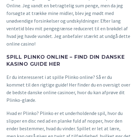
Online. Jeg vandt en betragtelig sum penge, men da jeg
forsøgte at trække mine midler, blev jeg mødt med
unødvendige forsinkelser og undskyldninger. Efter lang
ventetid blev mit pengegrænse reduceret til en brøkdel af
hvad jeg havde vundet. Jeg anbefaler stærkt at undgå dette
online casino!
SPILL PLINKO ONLINE – FIND DIN DANSKE
KASINO GUIDE HER
Er du interesseret i at spille Plinko online? Så er du
kommet til den rigtige guide! Her finder du en oversigt over
de bedste danske online casinoer, hvor du kan afprøve dit
Plinko-glæde.
Hvad er Plinko? Plinko er et underholdende spil, hvor du
slipper en disc ned ad en planke fuld af nopper, hvor den
ender bestemmer, hvad du vinder. Spillet er let at lære,
men kan også gives en twist af tilfældighed, hvilket gør det