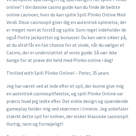
online? I din danske casino guide kan du finde de bedste
online casinoer, hvor du kan spille Spill Plinko Online Med
Verdi. Disse casinospil giver dig en autentisk oplevelse, der
er meget nem at forstå og spille. Som regel indeholder de
også flotte jackpotter og bonusser. Du kan være sikker på,
at du altid får en fair chance for at vinde, når du vælger et
Casino, der er understøttet af vores guide. Så vær ikke
bange for at prøve din held med Plinko online i dag!
Thrilled with Spill Plinko Online! – Peter, 35 years
Jeg har været ved at lede efter et spil, der kunne give mig
en autentisk casinospilfølelse, og spill Plinko Online var
præcis hvad jeg ledte efter. Det enkle design og spændende
gameplay holder mig ved skærmen i timevis. Jeg anbefaler
stærkt dette spil for enhver, der elsker klassiske casinospil.
Hurtig, nem og fornøjeligt!