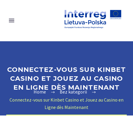
CONNECTEZ-VOUS SUR KINBET
CASINO ET JOUEZ AU CASINO
EN LIGNE DÈS MAINTENANT
Home
Bez kategorii
Connectez-vous sur Kinbet Casino et Jouez au Casino en
Ligne dès Maintenant