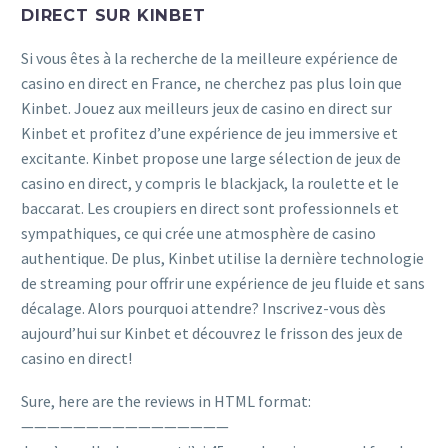
DIRECT SUR KINBET
Si vous êtes à la recherche de la meilleure expérience de
casino en direct en France, ne cherchez pas plus loin que
Kinbet. Jouez aux meilleurs jeux de casino en direct sur
Kinbet et profitez d’une expérience de jeu immersive et
excitante. Kinbet propose une large sélection de jeux de
casino en direct, y compris le blackjack, la roulette et le
baccarat. Les croupiers en direct sont professionnels et
sympathiques, ce qui crée une atmosphère de casino
authentique. De plus, Kinbet utilise la dernière technologie
de streaming pour offrir une expérience de jeu fluide et sans
décalage. Alors pourquoi attendre? Inscrivez-vous dès
aujourd’hui sur Kinbet et découvrez le frisson des jeux de
casino en direct!
Sure, here are the reviews in HTML format:
————————————————