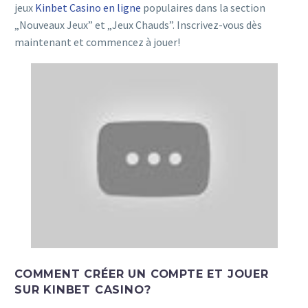
jeux
Kinbet Casino en ligne
populaires dans la section
„Nouveaux Jeux” et „Jeux Chauds”. Inscrivez-vous dès
maintenant et commencez à jouer!
COMMENT CRÉER UN COMPTE ET JOUER
SUR KINBET CASINO?