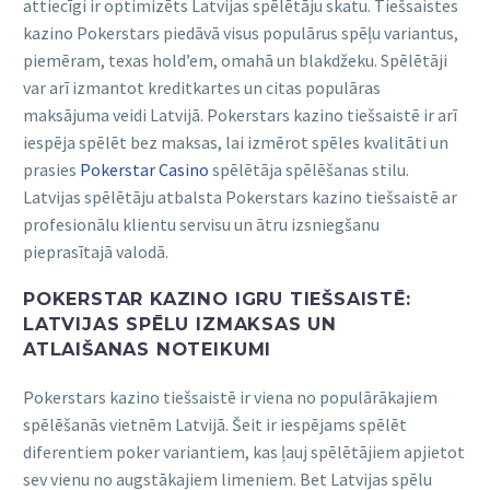
attiecīgi ir optimizēts Latvijas spēlētāju skatu. Tiešsaistes
kazino Pokerstars piedāvā visus populārus spēļu variantus,
piemēram, texas hold’em, omahā un blakdžeku. Spēlētāji
var arī izmantot kreditkartes un citas populāras
maksājuma veidi Latvijā. Pokerstars kazino tiešsaistē ir arī
iespēja spēlēt bez maksas, lai izmērot spēles kvalitāti un
prasies
Pokerstar Casino
spēlētāja spēlēšanas stilu.
Latvijas spēlētāju atbalsta Pokerstars kazino tiešsaistē ar
profesionālu klientu servisu un ātru izsniegšanu
pieprasītajā valodā.
POKERSTAR KAZINO IGRU TIEŠSAISTĒ:
LATVIJAS SPĒLU IZMAKSAS UN
ATLAIŠANAS NOTEIKUMI
Pokerstars kazino tiešsaistē ir viena no populārākajiem
spēlēšanās vietnēm Latvijā. Šeit ir iespējams spēlēt
diferentiem poker variantiem, kas ļauj spēlētājiem apjietot
sev vienu no augstākajiem limeniem. Bet Latvijas spēlu