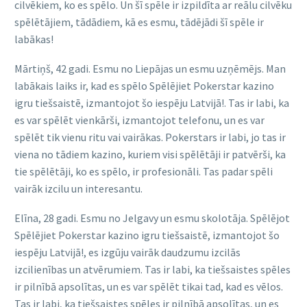
cilvēkiem, ko es spēlo. Un šī spēle ir izpildīta ar reālu cilvēku
spēlētājiem, tādādiem, kā es esmu, tādējādi šī spēle ir
labākas!
Mārtiņš, 42 gadi. Esmu no Liepājas un esmu uzņēmējs. Man
labākais laiks ir, kad es spēlo Spēlējiet Pokerstar kazino
igru tiešsaistē, izmantojot šo iespēju Latvijā!. Tas ir labi, ka
es var spēlēt vienkārši, izmantojot telefonu, un es var
spēlēt tik vienu ritu vai vairākas. Pokerstars ir labi, jo tas ir
viena no tādiem kazino, kuriem visi spēlētāji ir patvērši, ka
tie spēlētāji, ko es spēlo, ir profesionāli. Tas padar spēli
vairāk izcilu un interesantu.
Elīna, 28 gadi. Esmu no Jelgavy un esmu skolotāja. Spēlējot
Spēlējiet Pokerstar kazino igru tiešsaistē, izmantojot šo
iespēju Latvijā!, es izgūju vairāk daudzumu izcilās
izcilienības un atvērumiem. Tas ir labi, ka tiešsaistes spēles
ir pilnībā apsolītas, un es var spēlēt tikai tad, kad es vēlos.
Tas ir labi, ka tiešsaistes spēles ir pilnībā apsolītas, un es