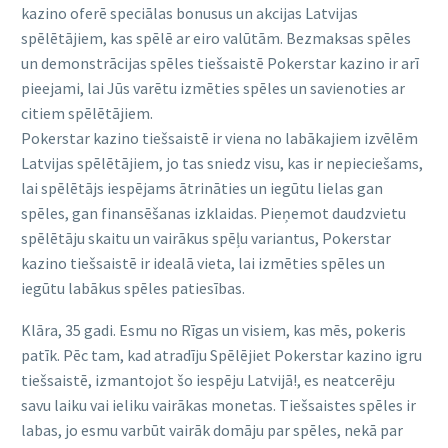
kazino oferē speciālas bonusus un akcijas Latvijas
spēlētājiem, kas spēlē ar eiro valūtām. Bezmaksas spēles
un demonstrācijas spēles tiešsaistē Pokerstar kazino ir arī
pieejami, lai Jūs varētu izmēties spēles un savienoties ar
citiem spēlētājiem.
Pokerstar kazino tiešsaistē ir viena no labākajiem izvēlēm
Latvijas spēlētājiem, jo tas sniedz visu, kas ir nepieciešams,
lai spēlētājs iespējams ātrināties un iegūtu lielas gan
spēles, gan finansēšanas izklaidas. Pieņemot daudzvietu
spēlētāju skaitu un vairākus spēļu variantus, Pokerstar
kazino tiešsaistē ir idealā vieta, lai izmēties spēles un
iegūtu labākus spēles patiesības.
Klāra, 35 gadi. Esmu no Rīgas un visiem, kas mēs, pokeris
patīk. Pēc tam, kad atradīju Spēlējiet Pokerstar kazino igru
tiešsaistē, izmantojot šo iespēju Latvijā!, es neatcerēju
savu laiku vai ieliku vairākas monetas. Tiešsaistes spēles ir
labas, jo esmu varbūt vairāk domāju par spēles, nekā par