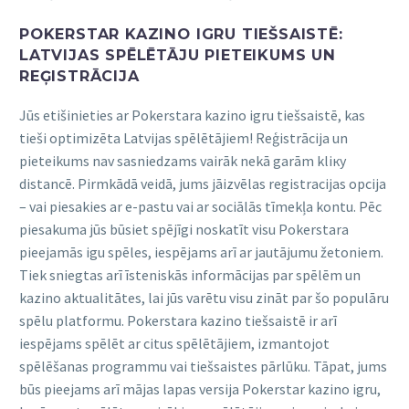
POKERSTAR KAZINO IGRU TIEŠSAISTĒ:
LATVIJAS SPĒLĒTĀJU PIETEIKUMS UN
REĢISTRĀCIJA
Jūs etišinieties ar Pokerstara kazino igru tiešsaistē, kas
tieši optimizēta Latvijas spēlētājiem! Reģistrācija un
pieteikums nav sasniedzams vairāk nekā garām kliку
distancē. Pirmkādā veidā, jums jāizvēlas registracijas opcija
– vai piesakies ar e-pastu vai ar sociālās tīmekļa kontu. Pēc
piesakuma jūs būsiet spējīgi noskatīt visu Pokerstara
pieejamās igu spēles, iespējams arī ar jautājumu žetoniem.
Tiek sniegtas arī īsteniskās informācijas par spēlēm un
kazino aktualitātes, lai jūs varētu visu zināt par šo populāru
spēlu platformu. Pokerstara kazino tiešsaistē ir arī
iespējams spēlēt ar citus spēlētājiem, izmantojot
spēlēšanas programmu vai tiešsaistes pārlūku. Tāpat, jums
būs pieejams arī mājas lapas versija Pokerstar kazino igru,