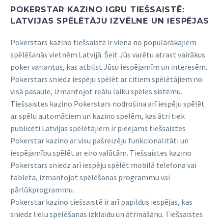
POKERSTAR KAZINO IGRU TIEŠSAISTĒ:
LATVIJAS SPĒLĒTĀJU IZVĒLNE UN IESPĒJAS
Pokerstars kazino tiešsaistē ir viena no populārākajiem
spēlēšanās vietnēm Latvijā. Šeit Jūs varētu atrast vairākus
poker variantus, kas atbilst Jūsu iespējamīm un interesēm.
Pokerstars sniedz iespēju spēlēt ar citiem spēlētājiem no
visā pasaule, izmantojot reālu laiku spēles sistēmu.
Tiešsaistes kazino Pokerstars nodrošina arī iespēju spēlēt
ar spēlu automātiem un kazino spelēm, kas ātri tiek
publicēti.Latvijas spēlētājiem ir pieejams tiešsaistes
Pokerstar kazino ar visu pašreizēju funkcionalitāti un
iespējamību spēlēt ar eiro valūtām. Tiešsaistes kazino
Pokerstars sniedz arī iespēju spēlēt mobilā telefona vai
tableta, izmantojot spēlēšanas programmu vai
pārlūkprogrammu.
Pokerstar kazino tiešsaistē ir arī papildus iespējas, kas
sniedz lielu spēlēšanas izklaidu un ātrināšanu. Tiešsaistes