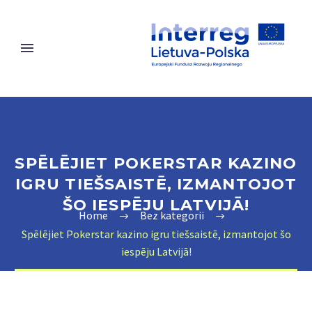
SPĒLĒJIET POKERSTAR KAZINO
IGRU TIEŠSAISTĒ, IZMANTOJOT
ŠO IESPĒJU LATVIJĀ!
Home
Bez kategorii
Spēlējiet Pokerstar kazino igru tiešsaistē, izmantojot šo
iespēju Latvijā!