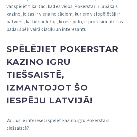
var spēlēt tikai tad, kad es vēlos. Pokerstar ir labākais
kazino, jo tas ir viena no tādiem, kuriem visi spēlētāji ir
patvērši, ka tie spēlētāji, ko es spēlo, ir profesionāli. Tas
padar spēli vairāk izcilu un interesantu.
SPĒLĒJIET POKERSTAR
KAZINO IGRU
TIEŠSAISTĒ,
IZMANTOJOT ŠO
IESPĒJU LATVIJĀ!
Vai Jūs ie interesēti spēlēt kazino igru Pokerstars
tiešsaistē?