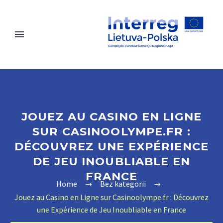
JOUEZ AU CASINO EN LIGNE
SUR CASINOOLYMPE.FR :
DÉCOUVREZ UNE EXPÉRIENCE
DE JEU INOUBLIABLE EN
FRANCE
Home
Bez kategorii
Jouez au Casino en Ligne sur Casinoolympe.fr : Découvrez
une Expérience de Jeu Inoubliable en France