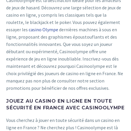
Casinoolympe est la destination idéale pour les amateurs
de jeux de hasard. Découvrez une large sélection de jeux de
casino en ligne, y compris les classiques tels que la
roulette, le blackjack et le poker. Vous pouvez également
essayer les
casino Olympe
dernières machines à sous en
ligne, proposant des graphismes époustouflants et des
fonctionnalités innovantes. Que vous soyez un joueur
débutant ou expérimenté, Casinoolympe offre une
expérience de jeu en ligne inoubliable. Inscrivez-vous dès
maintenant et découvrez pourquoi Casinoolympe est le
choix privilégié des joueurs de casino en ligne en France. Ne
manquez pas non plus de consulter notre section
promotions pour bénéficier de nos offres exclusives.
JOUEZ AU CASINO EN LIGNE EN TOUTE
SÉCURITÉ EN FRANCE AVEC CASINOOLYMPE
Vous cherchez à jouer en toute sécurité dans un casino en
ligne en France ? Ne cherchez plus ! Casinoolympe est là