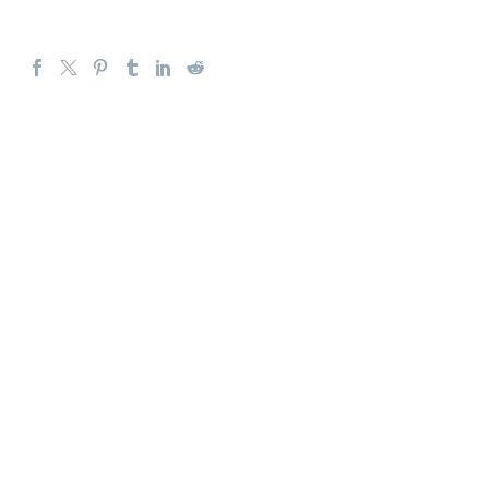
INTERREG
/ ABOUT AUTHOR
More posts by Interreg