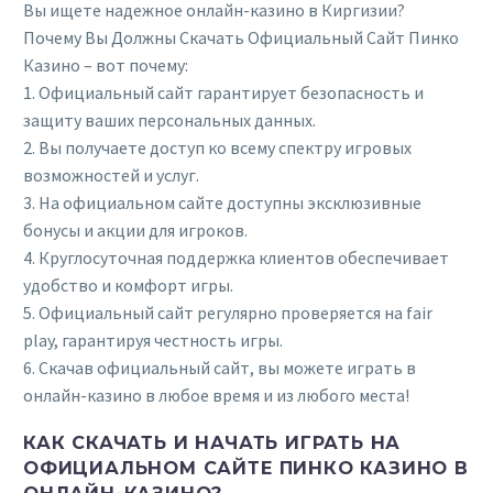
Вы ищете надежное онлайн-казино в Киргизии?
Почему Вы Должны Скачать Официальный Сайт Пинко
Казино – вот почему:
1. Официальный сайт гарантирует безопасность и
защиту ваших персональных данных.
2. Вы получаете доступ ко всему спектру игровых
возможностей и услуг.
3. На официальном сайте доступны эксклюзивные
бонусы и акции для игроков.
4. Круглосуточная поддержка клиентов обеспечивает
удобство и комфорт игры.
5. Официальный сайт регулярно проверяется на fair
play, гарантируя честность игры.
6. Скачав официальный сайт, вы можете играть в
онлайн-казино в любое время и из любого места!
КАК СКАЧАТЬ И НАЧАТЬ ИГРАТЬ НА
ОФИЦИАЛЬНОМ САЙТЕ ПИНКО КАЗИНО В