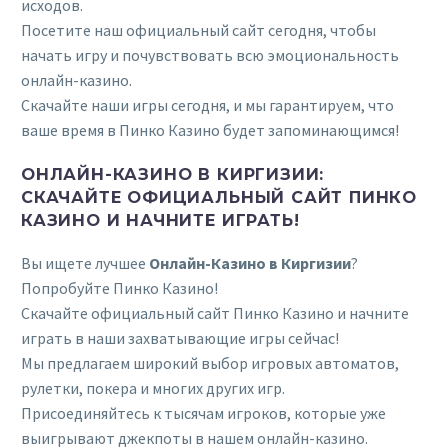
исходов.
Посетите наш официальный сайт сегодня, чтобы
начать игру и почувствовать всю эмоциональность
онлайн-казино.
Скачайте наши игры сегодня, и мы гарантируем, что
ваше время в Пинко Казино будет запоминающимся!
ОНЛАЙН-КАЗИНО В КИРГИЗИИ:
СКАЧАЙТЕ ОФИЦИАЛЬНЫЙ САЙТ ПИНКО
КАЗИНО И НАЧНИТЕ ИГРАТЬ!
Вы ищете лучшее
Онлайн-Казино в Киргизии
?
Попробуйте Пинко Казино!
Скачайте официальный сайт Пинко Казино и начните
играть в наши захватывающие игры сейчас!
Мы предлагаем широкий выбор игровых автоматов,
рулетки, покерa и многих других игр.
Присоединяйтесь к тысячам игроков, которые уже
выигрывают джекпоты в нашем онлайн-казино.