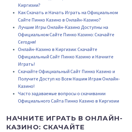
Киргизии?
Как Скачать и Начать Играть на Официальном
Сайте Пинко Казино в Онлайн-Казино?
Лучшие Игры Онлайн-Казино Доступны на
Официальном Сайте Пинко Казино: Скачайте
Сегодня!
Онлайн-Казино в Киргизии: Скачайте
Официальный Сайт Пинко Казино и Начните
Играть!
Скачайте Официальный Сайт Пинко Казино и
Получите Доступ ко Всем Нашим Играм Онлайн-
Казино!
Часто задаваемые вопросы о скачивании
Официального Сайта Пинко Казино в Киргизии
НАЧНИТЕ ИГРАТЬ В ОНЛАЙН-
КАЗИНО: СКАЧАЙТЕ