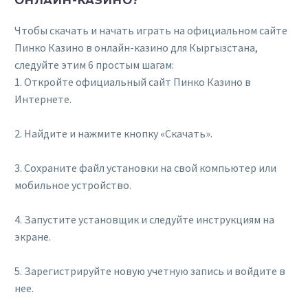
ОНЛАЙН-КАЗИНО?
Чтобы скачать и начать играть на официальном сайте
Пинко Казино в онлайн-казино для Кыргызстана,
следуйте этим 6 простым шагам:
1. Откройте официальный сайт Пинко Казино в
Интернете.
2. Найдите и нажмите кнопку «Скачать».
3. Сохраните файл установки на свой компьютер или
мобильное устройство.
4. Запустите установщик и следуйте инструкциям на
экране.
5. Зарегистрируйте новую учетную запись и войдите в
нее.