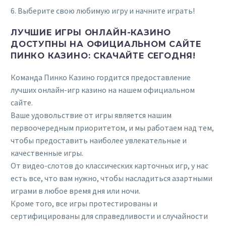
6. Выберите свою любимую игру и начните играть!
ЛУЧШИЕ ИГРЫ ОНЛАЙН-КАЗИНО
ДОСТУПНЫ НА ОФИЦИАЛЬНОМ САЙТЕ
ПИНКО КАЗИНО: СКАЧАЙТЕ СЕГОДНЯ!
Команда Пинко Казино гордится предоставление
лучших онлайн-игр казино на нашем официальном
сайте.
Ваше удовольствие от игры является нашим
первоочередным приоритетом, и мы работаем над тем,
чтобы предоставить наиболее увлекательные и
качественные игры.
От видео-слотов до классических карточных игр, у нас
есть все, что вам нужно, чтобы насладиться азартными
играми в любое время дня или ночи.
Кроме того, все игры протестированы и
сертифицированы для справедливости и случайности