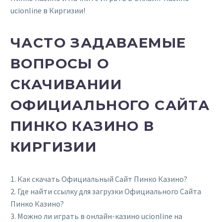
ucionline в Киргизии!
ЧАСТО ЗАДАВАЕМЫЕ
ВОПРОСЫ О
СКАЧИВАНИИ
ОФИЦИАЛЬНОГО САЙТА
ПИНКО КАЗИНО В
КИРГИЗИИ
1. Как скачать Официальный Сайт Пинко Казино?
2. Где найти ссылку для загрузки Официального Сайта
Пинко Казино?
3. Можно ли играть в онлайн-казино ucionline на