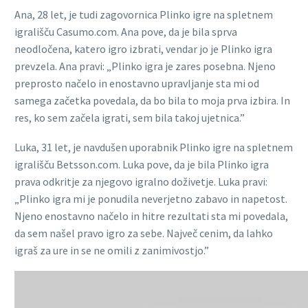
Ana, 28 let, je tudi zagovornica Plinko igre na spletnem
igrališču Casumo.com. Ana pove, da je bila sprva
neodločena, katero igro izbrati, vendar jo je Plinko igra
prevzela. Ana pravi: „Plinko igra je zares posebna. Njeno
preprosto načelo in enostavno upravljanje sta mi od
samega začetka povedala, da bo bila to moja prva izbira. In
res, ko sem začela igrati, sem bila takoj ujetnica.”
Luka, 31 let, je navdušen uporabnik Plinko igre na spletnem
igrališču Betsson.com. Luka pove, da je bila Plinko igra
prava odkritje za njegovo igralno doživetje. Luka pravi:
„Plinko igra mi je ponudila neverjetno zabavo in napetost.
Njeno enostavno načelo in hitre rezultati sta mi povedala,
da sem našel pravo igro za sebe. Največ cenim, da lahko
igraš za ure in se ne omili z zanimivostjo.”