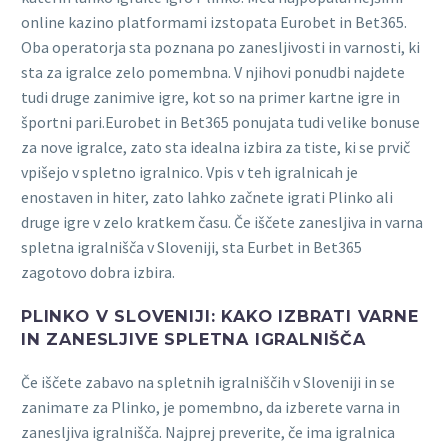
online kazino platformami izstopata Eurobet in Bet365.
Oba operatorja sta poznana po zanesljivosti in varnosti, ki
sta za igralce zelo pomembna. V njihovi ponudbi najdete
tudi druge zanimive igre, kot so na primer kartne igre in
športni pari.Eurobet in Bet365 ponujata tudi velike bonuse
za nove igralce, zato sta idealna izbira za tiste, ki se prvič
vpišejo v spletno igralnico. Vpis v teh igralnicah je
enostaven in hiter, zato lahko začnete igrati Plinko ali
druge igre v zelo kratkem času. Če iščete zanesljiva in varna
spletna igralnišča v Sloveniji, sta Eurbet in Bet365
zagotovo dobra izbira.
PLINKO V SLOVENIJI: KAKO IZBRATI VARNE
IN ZANESLJIVE SPLETNA IGRALNIŠČA
Če iščete zabavo na spletnih igralniščih v Sloveniji in se
zanimaте za Plinko, je pomembno, da izberete varna in
zanesljiva igralnišča. Najprej preverite, če ima igralnica