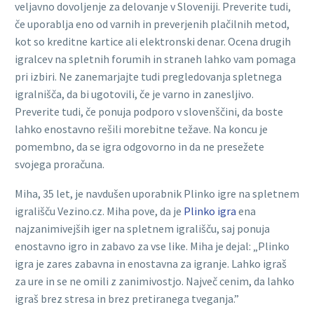
veljavno dovoljenje za delovanje v Sloveniji. Preverite tudi,
če uporablja eno od varnih in preverjenih plačilnih metod,
kot so kreditne kartice ali elektronski denar. Ocena drugih
igralcev na spletnih forumih in straneh lahko vam pomaga
pri izbiri. Ne zanemarjajte tudi pregledovanja spletnega
igralnišča, da bi ugotovili, če je varno in zanesljivo.
Preverite tudi, če ponuja podporo v slovenščini, da boste
lahko enostavno rešili morebitne težave. Na koncu je
pomembno, da se igra odgovorno in da ne presežete
svojega proračuna.
Miha, 35 let, je navdušen uporabnik Plinko igre na spletnem
igrališču Vezino.cz. Miha pove, da je
Plinko igra
ena
najzanimivejših iger na spletnem igrališču, saj ponuja
enostavno igro in zabavo za vse like. Miha je dejal: „Plinko
igra je zares zabavna in enostavna za igranje. Lahko igraš
za ure in se ne omili z zanimivostjo. Največ cenim, da lahko
igraš brez stresa in brez pretiranega tveganja.”