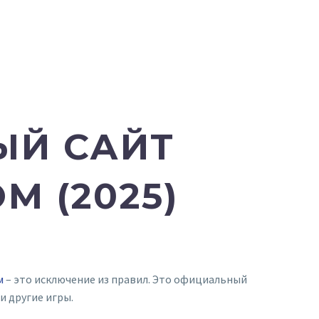
ЫЙ САЙТ
 (2025)
м
– это исключение из правил. Это официальный
и другие игры.