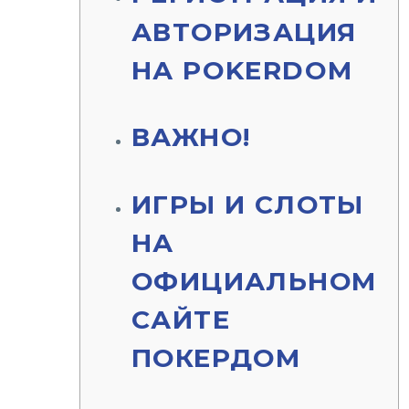
АВТОРИЗАЦИЯ
НА POKERDOM
ВАЖНО!
ИГРЫ И СЛОТЫ
НА
ОФИЦИАЛЬНОМ
САЙТЕ
ПОКЕРДОМ