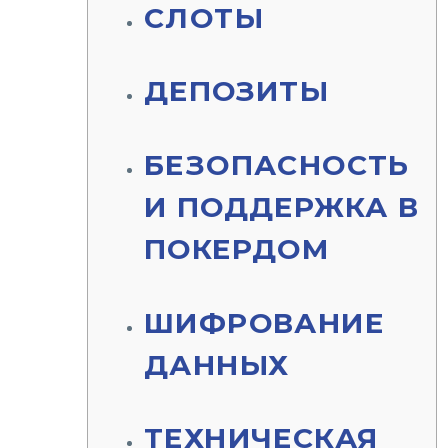
СЛОТЫ
ДЕПОЗИТЫ
БЕЗОПАСНОСТЬ
И ПОДДЕРЖКА В
ПОКЕРДОМ
ШИФРОВАНИЕ
ДАННЫХ
ТЕХНИЧЕСКАЯ