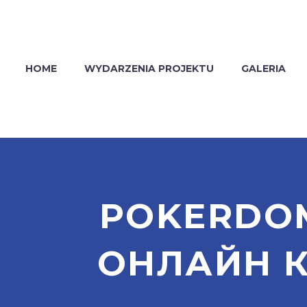
HOME
WYDARZENIA PROJEKTU
GALERIA
POKERDO
ОНЛАЙН К