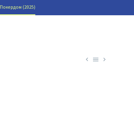
Покердом (2025)


