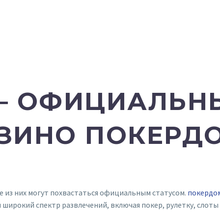
– ОФИЦИАЛЬН
ЗИНО ПОКЕРДОМ
се из них могут похвастаться официальным статусом.
покердо
широкий спектр развлечений, включая покер, рулетку, слоты 