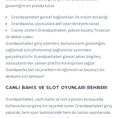
güvenliğini ön planda tutar.
Grandpashabet güncel bağlantıları ile erişim kolaylığı.
Grandpasha, oyunculara adil oyun deneyimi sunar.
Casino siteleri Grandpashabet, yüksek kazanç fırsatları
ile dikkat çeker.
Grandpashabet giriş işlemleri, kullanıcıların güvenliğini
sağlamak için şifrelenmiş bağlantılar üzerinden
gerçekleştirilir. Grandpashabet güncel adres bilgileri,
oyuncuların her zaman platforma erişimini sağlar.
Grandpasha bet seçenekleri ile eğlenceli ve kazançlı bir
deneyim sizi bekliyor!
CANLI BAHIS VE SLOT OYUNLARI REHBERI
Grandpashabet, canlı bahis ve slot oyunları konusunda
kullanıcılarına geniş bir seçenek sunar. Grandpashabet giriş
yaparak, hem spor bahislerinde hem de casino oyunlarında