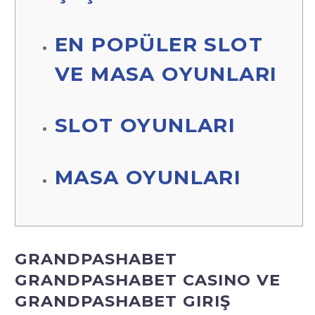
EN POPÜLER SLOT
VE MASA OYUNLARI
SLOT OYUNLARI
MASA OYUNLARI
GRANDPASHABET
GRANDPASHABET CASINO VE
GRANDPASHABET GIRIŞ