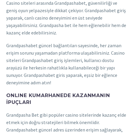
Casino siteleri arasında Grandpashabet, güvenilirliği ve
geniş oyun yelpazesiyle dikkat çekiyor. Grandpashabet giriş
yaparak, canlı casino deneyimini en üst seviyede
yaşayabilirsiniz. Grandpasha bet ile hem eğlenebilir hem de
kazanç elde edebilirsiniz.
Grandpashabet güncel bağlantıları sayesinde, her zaman
erişim sorunu yaşamadan platforma ulaşabilirsiniz. Casino
siteleri Grandpashabet giriş işlemleri, kullanıcı dostu
arayüzü ile herkesin rahatlıkla kullanabileceği bir yapı
sunuyor. Grandpashabet giris yaparak, eşsiz bir eğlence
deneyimine adım atın!
ONLINE KUMARHANEDE KAZANMANIN
İPUÇLARI
Grandpasha Bet gibi popüler casino sitelerinde kazanç elde
etmek için doğru stratejileri bilmek önemlidir.
Grandpashabet güncel adres üzerinden erişim sağlayarak,