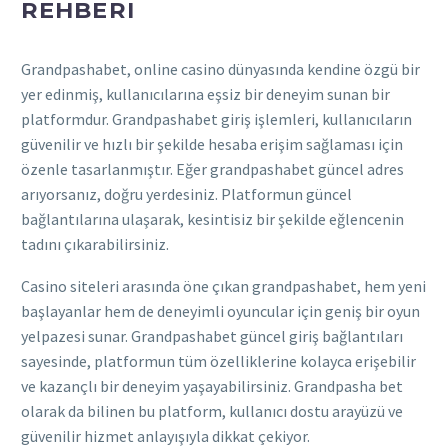
REHBERI
Grandpashabet, online casino dünyasında kendine özgü bir
yer edinmiş, kullanıcılarına eşsiz bir deneyim sunan bir
platformdur. Grandpashabet giriş işlemleri, kullanıcıların
güvenilir ve hızlı bir şekilde hesaba erişim sağlaması için
özenle tasarlanmıştır. Eğer grandpashabet güncel adres
arıyorsanız, doğru yerdesiniz. Platformun güncel
bağlantılarına ulaşarak, kesintisiz bir şekilde eğlencenin
tadını çıkarabilirsiniz.
Casino siteleri arasında öne çıkan grandpashabet, hem yeni
başlayanlar hem de deneyimli oyuncular için geniş bir oyun
yelpazesi sunar. Grandpashabet güncel giriş bağlantıları
sayesinde, platformun tüm özelliklerine kolayca erişebilir
ve kazançlı bir deneyim yaşayabilirsiniz. Grandpasha bet
olarak da bilinen bu platform, kullanıcı dostu arayüzü ve
güvenilir hizmet anlayışıyla dikkat çekiyor.