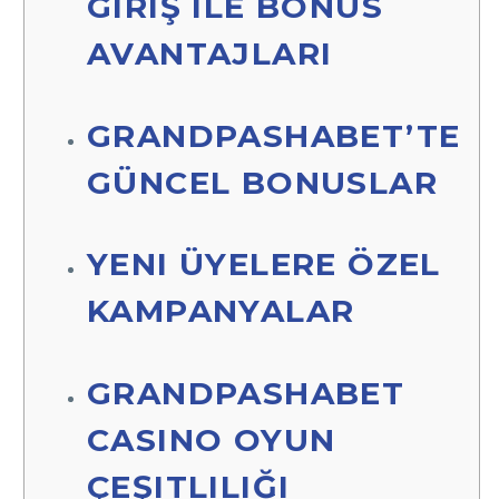
GIRIŞ ILE BONUS
AVANTAJLARI
GRANDPASHABET’TE
GÜNCEL BONUSLAR
YENI ÜYELERE ÖZEL
KAMPANYALAR
GRANDPASHABET
CASINO OYUN
ÇEŞITLILIĞI