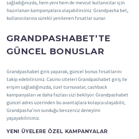
sağladığınızda, hem yeni hem de mevcut kullanıcılar için
hazırlanan kampanyalara ulaşabilirsiniz. Grandpasha bet,
kullanıcılarına sürekli yenilenen fırsatlar sunar.
GRANDPASHABET’TE
GÜNCEL BONUSLAR
Grandpashabet giris yaparak, güncel bonus fırsatlarını
takip edebilirsiniz. Casino siteleri Grandpashabet giriş ile
erişim sağladığınızda, özel turnuvalar, cashback
kampanyaları ve daha fazlası sizi bekliyor. Grandpashabet
güncel adres üzerinden bu avantajlara kolayca ulaşabilir,
Grandpasha’nın sunduğu benzersiz deneyimi
yaşayabilirsiniz.
YENI ÜYELERE ÖZEL KAMPANYALAR