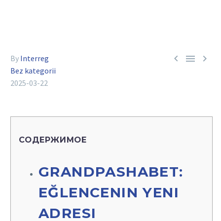



By
Interreg
Bez kategorii
2025-03-22
СОДЕРЖИМОЕ
GRANDPASHABET:
EĞLENCENIN YENI
ADRESI