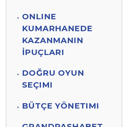
ONLINE
KUMARHANEDE
KAZANMANIN
İPUÇLARI
DOĞRU OYUN
SEÇIMI
BÜTÇE YÖNETIMI
GRANDPASHABET