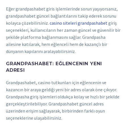
Eğer grandpashabet giris işlemlerinde sorun yaşıyorsanız,
grandpashabet güncel bağlantılarını takip ederek sorunu
kolayca çözebilirsiniz.
casino siteleri grandpashabet
giriş
seçenekleri, kullanıcıların her zaman güncel ve güvenilir bir
şekilde platforma bağlanmasını sağlar. Grandpasha
ailesine katılarak, hem eğlenceli hem de kazançlı bir
dünyanın kapılarını aralayabilirsiniz.
GRANDPASHABET: EĞLENCENIN YENI
ADRESI
Grandpashabet, casino tutkunları için eğlencenin ve
kazancın bir araya geldiği yeni bir adres olarak öne çıkıyor.
Grandpasha giriş işlemleri oldukça kolay ve hızlı bir şekilde
gerçekleştirilebiliyor. Grandpashabet güncel adres
üzerinden erişim sağlayarak, birbirinden farklı oyun
seçeneklerine ulaşabilirsiniz.