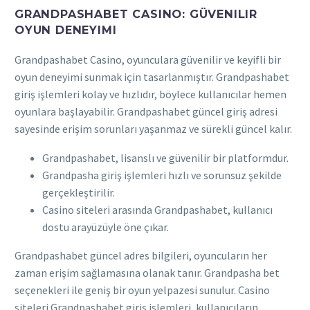
GRANDPASHABET CASINO: GÜVENILIR
OYUN DENEYIMI
Grandpashabet Casino, oyunculara güvenilir ve keyifli bir
oyun deneyimi sunmak için tasarlanmıştır. Grandpashabet
giriş işlemleri kolay ve hızlıdır, böylece kullanıcılar hemen
oyunlara başlayabilir. Grandpashabet güncel giriş adresi
sayesinde erişim sorunları yaşanmaz ve sürekli güncel kalır.
Grandpashabet, lisanslı ve güvenilir bir platformdur.
Grandpasha giriş işlemleri hızlı ve sorunsuz şekilde
gerçekleştirilir.
Casino siteleri arasında Grandpashabet, kullanıcı
dostu arayüzüyle öne çıkar.
Grandpashabet güncel adres bilgileri, oyuncuların her
zaman erişim sağlamasına olanak tanır. Grandpasha bet
seçenekleri ile geniş bir oyun yelpazesi sunulur. Casino
siteleri Grandpashabet giriş işlemleri, kullanıcıların