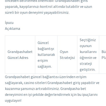
önceden belirlemek önemlidir. Grandpashabet giris
yaparak, kayıplarınızı kontrol altında tutabilir ve uzun
süreli bir oyun deneyimi yaşayabilirsiniz.
İpucu
Açıklama
Seçtiğiniz
Güncel
oyunun
bağlantıyı
Grandpashabet
Oyun
kurallarını
Bü
kullanarak
Güncel Adres
Stratejisi
öğrenin ve
Pl
erişim
strateji
sağlayın.
geliştirin.
Grandpashabet güncel bağlantısı üzerinden erişim
sağlayarak, casino siteleri Grandpashabet giriş yapabilir ve
kazanma şansınızı artırabilirsiniz. Grandpasha bet
deneyimini en iyi şekilde değerlendirmek için bu ipuçlarını
uygulayın!