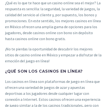
¿Qué es lo que te hace que un casino online sea el mejor? La
respuesta es sencilla: la seguridad, la variedad de juegos, la
calidad del servicio al cliente y, por supuesto, los bonos y
promociones. En este sentido, los mejores casinos en línea
en México ofrecen una amplia gama de opciones para los
jugadores, desde casinos online con bono sin depósito
hasta casinos online con bono gratis.
¡No te pierdas la oportunidad de descubrir los mejores
sitios de casino online en México y empezar a disfrutar de la
emoción del juego en línea!
¿QUÉ SON LOS CASINOS EN LÍNEA?
Los casinos en línea son plataformas de juego en línea que
ofrecen una variedad de juegos de azar y apuestas
deportivas a los jugadores desde cualquier lugar con
conexión a Internet. Estos casinos ofrecen una experiencia
de juego similar a la de los casinos tradicionales, pero con