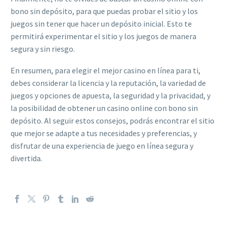
bono sin depósito, para que puedas probar el sitio y los
juegos sin tener que hacer un depósito inicial. Esto te
permitirá experimentar el sitio y los juegos de manera
segura y sin riesgo.
En resumen, para elegir el mejor casino en línea para ti,
debes considerar la licencia y la reputación, la variedad de
juegos y opciones de apuesta, la seguridad y la privacidad, y
la posibilidad de obtener un casino online con bono sin
depósito. Al seguir estos consejos, podrás encontrar el sitio
que mejor se adapte a tus necesidades y preferencias, y
disfrutar de una experiencia de juego en línea segura y
divertida.