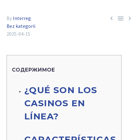



By
Interreg
Bez kategorii
2025-04-15
СОДЕРЖИМОЕ
¿QUÉ SON LOS
CASINOS EN
LÍNEA?
CARACTERÍSTICAS