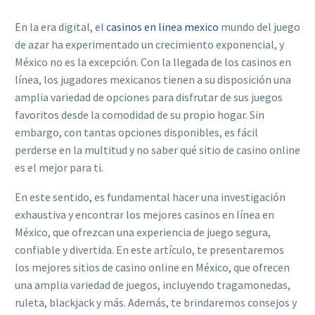
En la era digital, el
casinos en linea mexico
mundo del juego
de azar ha experimentado un crecimiento exponencial, y
México no es la excepción. Con la llegada de los casinos en
línea, los jugadores mexicanos tienen a su disposición una
amplia variedad de opciones para disfrutar de sus juegos
favoritos desde la comodidad de su propio hogar. Sin
embargo, con tantas opciones disponibles, es fácil
perderse en la multitud y no saber qué sitio de casino online
es el mejor para ti.
En este sentido, es fundamental hacer una investigación
exhaustiva y encontrar los mejores casinos en línea en
México, que ofrezcan una experiencia de juego segura,
confiable y divertida. En este artículo, te presentaremos
los mejores sitios de casino online en México, que ofrecen
una amplia variedad de juegos, incluyendo tragamonedas,
ruleta, blackjack y más. Además, te brindaremos consejos y