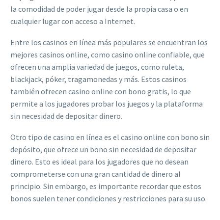
la comodidad de poder jugar desde la propia casa o en
cualquier lugar con acceso a Internet.
Entre los casinos en línea más populares se encuentran los
mejores casinos online, como casino online confiable, que
ofrecen una amplia variedad de juegos, como ruleta,
blackjack, póker, tragamonedas y más. Estos casinos
también ofrecen casino online con bono gratis, lo que
permite a los jugadores probar los juegos y la plataforma
sin necesidad de depositar dinero.
Otro tipo de casino en línea es el casino online con bono sin
depósito, que ofrece un bono sin necesidad de depositar
dinero. Esto es ideal para los jugadores que no desean
comprometerse con una gran cantidad de dinero al
principio. Sin embargo, es importante recordar que estos
bonos suelen tener condiciones y restricciones para su uso.