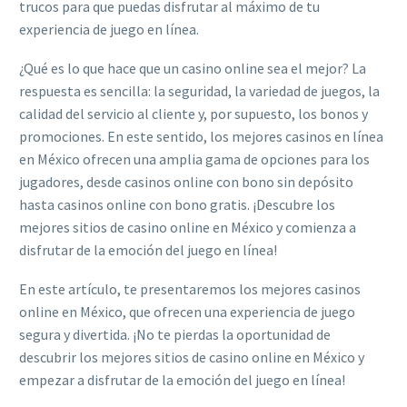
trucos para que puedas disfrutar al máximo de tu
experiencia de juego en línea.
¿Qué es lo que hace que un casino online sea el mejor? La
respuesta es sencilla: la seguridad, la variedad de juegos, la
calidad del servicio al cliente y, por supuesto, los bonos y
promociones. En este sentido, los mejores casinos en línea
en México ofrecen una amplia gama de opciones para los
jugadores, desde casinos online con bono sin depósito
hasta casinos online con bono gratis. ¡Descubre los
mejores sitios de casino online en México y comienza a
disfrutar de la emoción del juego en línea!
En este artículo, te presentaremos los mejores casinos
online en México, que ofrecen una experiencia de juego
segura y divertida. ¡No te pierdas la oportunidad de
descubrir los mejores sitios de casino online en México y
empezar a disfrutar de la emoción del juego en línea!