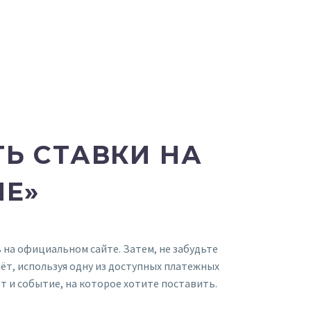
ТЬ СТАВКИ НА
НЕ»
ь на официальном сайте. Затем, не забудьте
ёт, используя одну из доступных платежных
рт и событие, на которое хотите поставить.