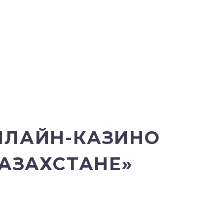
НЛАЙН-КАЗИНО
КАЗАХСТАНЕ»