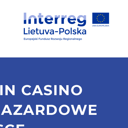
IN CASINO
 HAZARDOWE