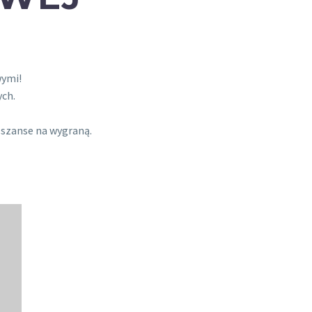
wymi!
ych.
 szanse na wygraną.