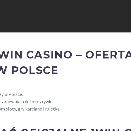
WIN CASINO – OFERTA
W POLSCE
zy w Polsce:
i zapewniają dużo rozrywki.
 sloty, gry karciane i ruletkę.