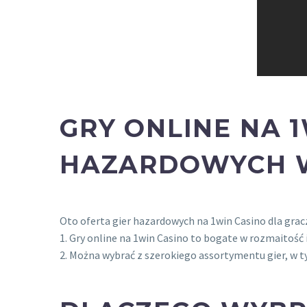
GRY ONLINE NA 1
HAZARDOWYCH 
Oto oferta gier hazardowych na 1win Casino dla grac
1. Gry online na 1win Casino to bogate w rozmaitość 
2. Można wybrać z szerokiego assortymentu gier, w tym