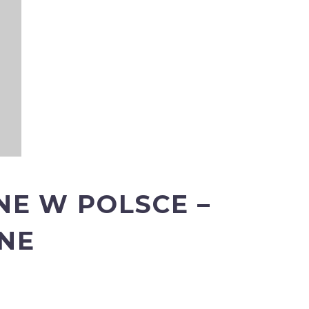
E W POLSCE –
INE