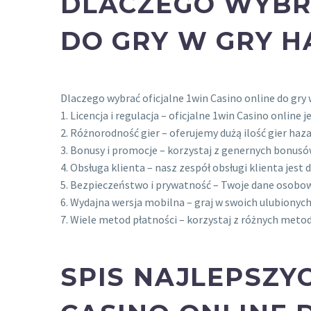
DLACZEGO WYBRA
DO GRY W GRY 
Dlaczego wybrać oficjalne 1win Casino online do gr
1. Licencja i regulacja – oficjalne 1win Casino online
2. Różnorodność gier – oferujemy dużą ilość gier hazar
3. Bonusy i promocje – korzystaj z genernych bonusó
4. Obsługa klienta – nasz zespół obsługi klienta je
5. Bezpieczeństwo i prywatność – Twoje dane osobo
6. Wydajna wersja mobilna – graj w swoich ulubionych
7. Wiele metod płatności – korzystaj z różnych meto
SPIS NAJLEPSZY