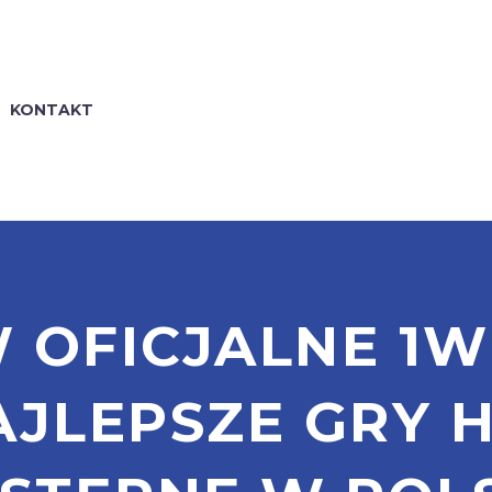
KONTAKT
 OFICJALNE 1W
NAJLEPSZE GRY