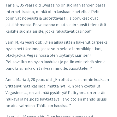
Tarja K, 35 years old: „Vegasino on suoraan sanoen paras
internet-kasino, minkä olen koskaan koetellut! Pelit
toimivat nopeasti ja luotettavasti, ja bonukset ovat
jättiläismaisia. En voi sanoa muuta kuin suosittelen tätä
kaikille suomalaisille, jotka rakastavat casinoa!”
Sami M, 42 years old: „Olen aikaa sitten hakenut tarpeeksi
hyvää nettikasinoa, jossa voin pelata lemmikkipeliani,
blackjackia. Vegasinossa olen löytänyt juuri sen!
Pelisovellus on hyvin laadukas ja peliin voin tehdä pieniä
panoksia, mikä on tärkeää minulle. Suosittelen!”
Anna-Maria J, 28 years old: „En ollut aikaisemmin koskaan
yrittänyt nettikasinoa, mutta nyt, kun olen koetellut
Vegasinosta, en voi enää pysähtyä! Peliryhmä on erittäin
mukava ja helposti käytettävä, ja voittojen mahdollisuus
on aina valmiina. Täällä on hauskaa!”
Henrik L, 48 years old: „Olen koettanut monta eri