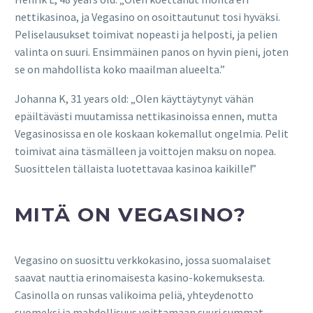
nettikasinoa, ja Vegasino on osoittautunut tosi hyväksi.
Peliselausukset toimivat nopeasti ja helposti, ja pelien
valinta on suuri. Ensimmäinen panos on hyvin pieni, joten
se on mahdollista koko maailman alueelta.”
Johanna K, 31 years old: „Olen käyttäytynyt vähän
epäiltävästi muutamissa nettikasinoissa ennen, mutta
Vegasinosissa en ole koskaan kokemallut ongelmia. Pelit
toimivat aina täsmälleen ja voittojen maksu on nopea.
Suosittelen tällaista luotettavaa kasinoa kaikille!”
MITÄ ON VEGASINO?
Vegasino on suosittu verkkokasino, jossa suomalaiset
saavat nauttia erinomaisesta kasino-kokemuksesta.
Casinolla on runsas valikoima peliä, yhteydenotto
suomeksi ja mahdollisuus voittamaan suuri summat