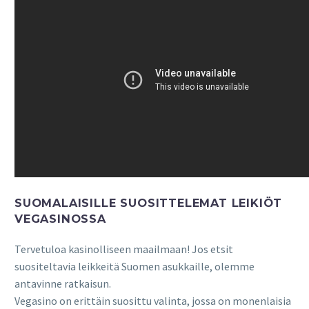
SUOMALAISILLE SUOSITTELEMAT LEIKIÖT
VEGASINOSSA
Tervetuloa kasinolliseen maailmaan! Jos etsit
suositeltavia leikkeitä Suomen asukkaille, olemme
antavinne ratkaisun.
Vegasino on erittäin suosittu valinta, jossa on monenlaisia