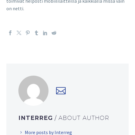
toimivat helposti mobiililaitteilla ja kaikkialla missä vain
on netti.
INTERREG
/ ABOUT AUTHOR
More posts by Interreg