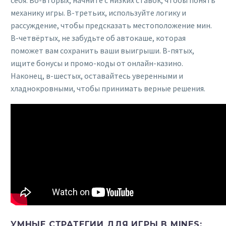
себя. Во-вторых, начните с низких ставок, чтобы понять
механику игры. В-третьих, используйте логику и
рассуждение, чтобы предсказать местоположение мин.
В-четвёртых, не забудьте об автокаше, которая
поможет вам сохранить ваши выигрыши. В-пятых,
ищите бонусы и промо-коды от онлайн-казино.
Наконец, в-шестых, оставайтесь уверенными и
хладнокровными, чтобы принимать верные решения.
УМНЫЕ СТРАТЕГИИ ДЛЯ ИГРЫ В MINES: