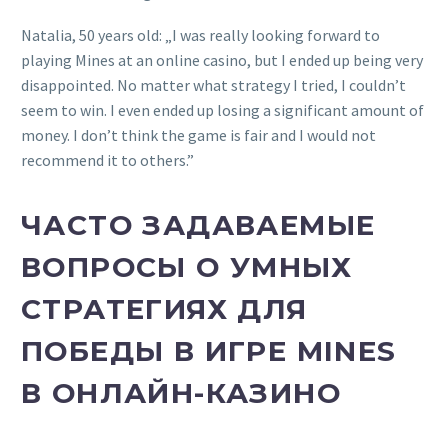
Natalia, 50 years old: „I was really looking forward to
playing Mines at an online casino, but I ended up being very
disappointed. No matter what strategy I tried, I couldn’t
seem to win. I even ended up losing a significant amount of
money. I don’t think the game is fair and I would not
recommend it to others.”
ЧАСТО ЗАДАВАЕМЫЕ
ВОПРОСЫ О УМНЫХ
СТРАТЕГИЯХ ДЛЯ
ПОБЕДЫ В ИГРЕ MINES
В ОНЛАЙН-КАЗИНО