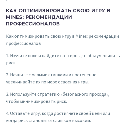
КАК ОПТИМИЗИРОВАТЬ СВОЮ ИГРУ В
MINES: РЕКОМЕНДАЦИИ
ПРОФЕССИОНАЛОВ
Как оптимизировать свою игру в Mines: рекомендации
профессионалов
1. Изучите поле и найдите паттерны, чтобы уменьшить
риск.
2. Начните с малыми ставками и постепенно
увеличивайте их по мере освоения игры.
3. Используйте стратегию «безопасного прохода»,
чтобы минимизировать риск.
4. Оставьте игру, когда достигнете своей цели или
когда риск становится слишком высоким.