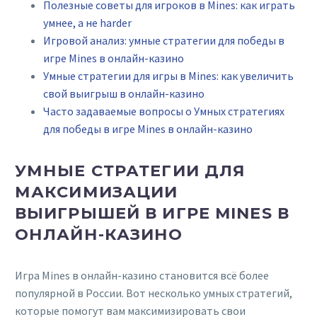
Полезные советы для игроков в Mines: как играть
умнее, а не harder
Игровой анализ: умные стратегии для победы в
игре Mines в онлайн-казино
Умные стратегии для игры в Mines: как увеличить
свой выигрыш в онлайн-казино
Часто задаваемые вопросы о Умных стратегиях
для победы в игре Mines в онлайн-казино
УМНЫЕ СТРАТЕГИИ ДЛЯ
МАКСИМИЗАЦИИ
ВЫИГРЫШЕЙ В ИГРЕ MINES В
ОНЛАЙН-КАЗИНО
Игра Mines в онлайн-казино становится всё более
популярной в России. Вот несколько умных стратегий,
которые помогут вам максимизировать свои