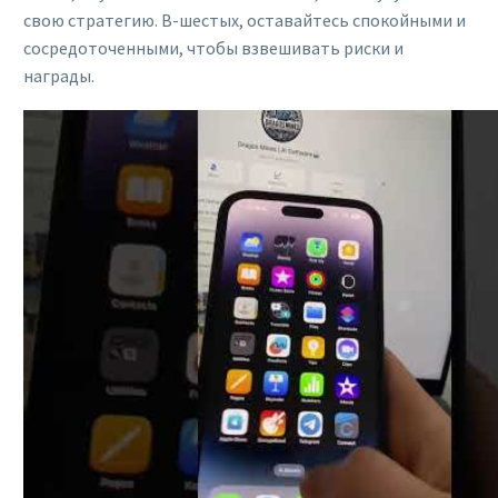
свою стратегию. В-шестых, оставайтесь спокойными и
сосредоточенными, чтобы взвешивать риски и
награды.