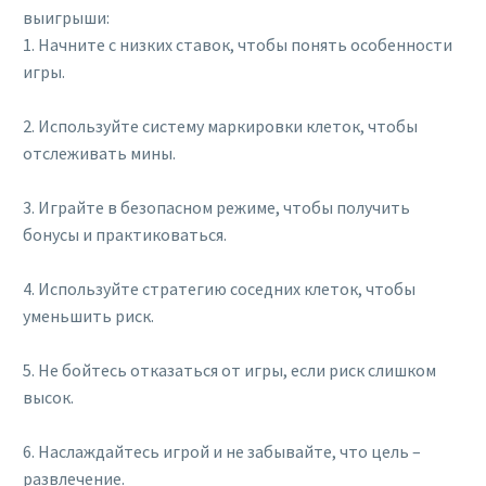
выигрыши:
1. Начните с низких ставок, чтобы понять особенности
игры.
2. Используйте систему маркировки клеток, чтобы
отслеживать мины.
3. Играйте в безопасном режиме, чтобы получить
бонусы и практиковаться.
4. Используйте стратегию соседних клеток, чтобы
уменьшить риск.
5. Не бойтесь отказаться от игры, если риск слишком
высок.
6. Наслаждайтесь игрой и не забывайте, что цель –
развлечение.