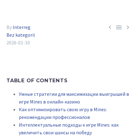



By
Interreg
Bez kategorii
2026-01-10
TABLE OF CONTENTS
Умные стратегии для максимизации выигрышей в
игре Mines в онлайн-казино
Как оптимизировать свою игру в Mines:
рекомендации профессионалов
Интеллектуальные подходы к игре Mines: как
увеличить свои шансы на победу