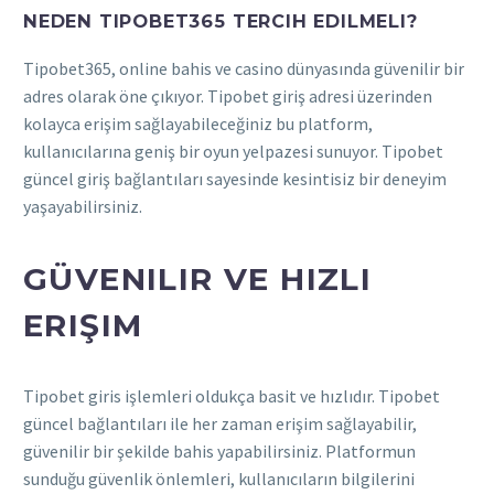
NEDEN TIPOBET365 TERCIH EDILMELI?
Tipobet365, online bahis ve casino dünyasında güvenilir bir
adres olarak öne çıkıyor. Tipobet giriş adresi üzerinden
kolayca erişim sağlayabileceğiniz bu platform,
kullanıcılarına geniş bir oyun yelpazesi sunuyor. Tipobet
güncel giriş bağlantıları sayesinde kesintisiz bir deneyim
yaşayabilirsiniz.
GÜVENILIR VE HIZLI
ERIŞIM
Tipobet giris işlemleri oldukça basit ve hızlıdır. Tipobet
güncel bağlantıları ile her zaman erişim sağlayabilir,
güvenilir bir şekilde bahis yapabilirsiniz. Platformun
sunduğu güvenlik önlemleri, kullanıcıların bilgilerini