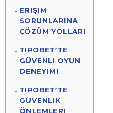
ERIŞIM
SORUNLARINA
ÇÖZÜM YOLLARI
TIPOBET’TE
GÜVENLI OYUN
DENEYIMI
TIPOBET’TE
GÜVENLIK
ÖNLEMLERI