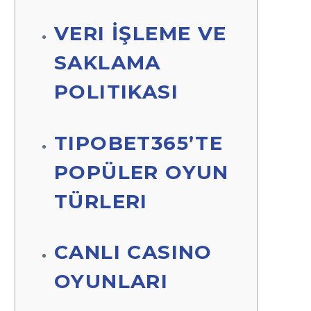
VERI İŞLEME VE
SAKLAMA
POLITIKASI
TIPOBET365’TE
POPÜLER OYUN
TÜRLERI
CANLI CASINO
OYUNLARI