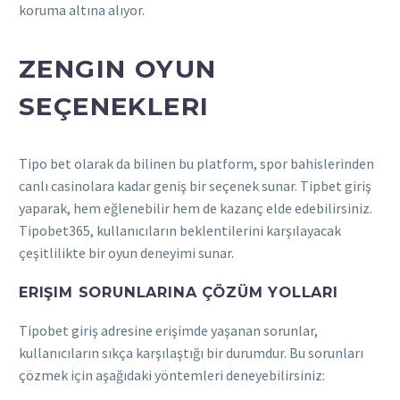
koruma altına alıyor.
ZENGIN OYUN
SEÇENEKLERI
Tipo bet olarak da bilinen bu platform, spor bahislerinden
canlı casinolara kadar geniş bir seçenek sunar. Tipbet giriş
yaparak, hem eğlenebilir hem de kazanç elde edebilirsiniz.
Tipobet365, kullanıcıların beklentilerini karşılayacak
çeşitlilikte bir oyun deneyimi sunar.
ERIŞIM SORUNLARINA ÇÖZÜM YOLLARI
Tipobet giriş adresine erişimde yaşanan sorunlar,
kullanıcıların sıkça karşılaştığı bir durumdur. Bu sorunları
çözmek için aşağıdaki yöntemleri deneyebilirsiniz: