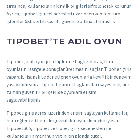
sırasında, kullanıcıların kimlik bilgileri şifrelenerek korunur.
Ayrıca, tipobet güncel adresleri üzerinden yapılan tüm
işlemler SSL sertifikası ile güvence altına alınmıştır.
TIPOBET’TE ADIL OYUN
Tipobet, adil oyun prensiplerine bağlı kalarak, tüm
oyunların rastgele sonuçlar üretmesini sağlar. Tipobet giris
yaparak, lisanslı ve denetlenen oyunlarla keyifli bir deneyim
yaşayabilirsiniz. Tipobet güncel bağlantıları sayesinde, her
zaman güvenilir bir şekilde oyunlara erişim
sağlayabilirsiniz.
Tipobet giriş adresi üzerinden erişim sağlayan kullanıcılar,
hem eğlenceli hem de güvenli bir oyun deneyimi yaşar.
Tipobet365, tıpobet ve tipbet giriş seçenekleri ile
kullanıcıların memnuniyetini ön planda tutar.