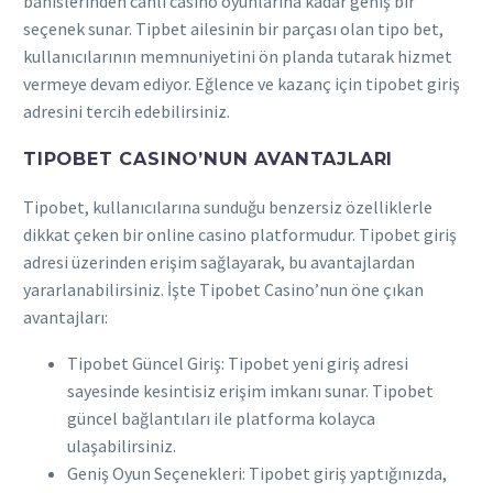
bahislerinden canlı casino oyunlarına kadar geniş bir
seçenek sunar. Tipbet ailesinin bir parçası olan tipo bet,
kullanıcılarının memnuniyetini ön planda tutarak hizmet
vermeye devam ediyor. Eğlence ve kazanç için tipobet giriş
adresini tercih edebilirsiniz.
TIPOBET CASINO’NUN AVANTAJLARI
Tipobet, kullanıcılarına sunduğu benzersiz özelliklerle
dikkat çeken bir online casino platformudur. Tipobet giriş
adresi üzerinden erişim sağlayarak, bu avantajlardan
yararlanabilirsiniz. İşte Tipobet Casino’nun öne çıkan
avantajları:
Tipobet Güncel Giriş: Tipobet yeni giriş adresi
sayesinde kesintisiz erişim imkanı sunar. Tipobet
güncel bağlantıları ile platforma kolayca
ulaşabilirsiniz.
Geniş Oyun Seçenekleri: Tipobet giriş yaptığınızda,