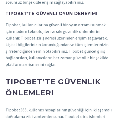
sorunsuz bir şekilde erişim sağlayabilirsiniz.
TIPOBET’TE GÜVENLI OYUN DENEYIMI
Tipobet, kullanıcılarına güvenli bir oyun ortamı sunmak
için modern teknolojileri ve sıkı güvenlik önlemlerini
kullanır. Tipobet giriş adresi üzerinden erişim sağlayarak,
kişisel bilgilerinizin korunduğundan ve tüm işlemlerinizin
şifrelendiğinden emin olabilirsiniz. Tipobet güncel giriş
bağlantıları, kullanıcıların her zaman güvenilir bir şekilde
platforma erişmesini sağlar.
TIPOBET’TE GÜVENLIK
ÖNLEMLERI
Tipobet365, kullanıcı hesaplarının güvenliği için iki aşamalı
doğrulama gibi yöntemler sunar. Tipobet giriş işlemleri