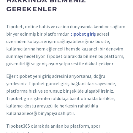
HAKKINDA BILMENIZ
GEREKENLER
Tipobet, online bahis ve casino dünyasında kendine sağlam
bir yer edinmiş bir platformdur.
tipobet giriş
adresi
üzerinden kolayca erişim sağlayabileceğiniz bu site,
kullanıcılarına hem eğlenceli hem de kazançlı bir deneyim
sunmayı hedefliyor. Tıpobet olarak da bilinen bu platform,
güvenilirliği ve geniş oyun yelpazesi ile dikkat çekiyor.
Eğer tipobet yeni giriş adresini arıyorsanız, doğru
yerdesiniz. Tipobet güncel giriş bağlantıları sayesinde,
platforma hızlı ve sorunsuz bir şekilde ulaşabilirsiniz.
Tipobet giris işlemleri oldukça basit olmakla birlikte,
kullanıcı dostu arayüzü ile herkesin rahatlıkla
kullanabileceği bir yapıya sahiptir.
Tipobet365 olarak da anılan bu platform, spor