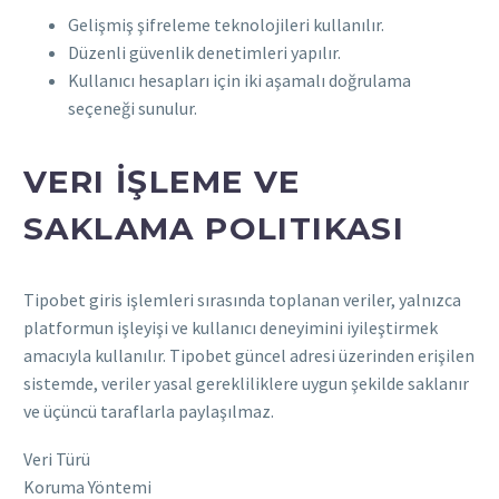
Gelişmiş şifreleme teknolojileri kullanılır.
Düzenli güvenlik denetimleri yapılır.
Kullanıcı hesapları için iki aşamalı doğrulama
seçeneği sunulur.
VERI İŞLEME VE
SAKLAMA POLITIKASI
Tipobet giris işlemleri sırasında toplanan veriler, yalnızca
platformun işleyişi ve kullanıcı deneyimini iyileştirmek
amacıyla kullanılır. Tipobet güncel adresi üzerinden erişilen
sistemde, veriler yasal gerekliliklere uygun şekilde saklanır
ve üçüncü taraflarla paylaşılmaz.
Veri Türü
Koruma Yöntemi