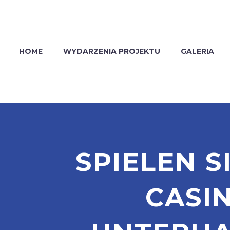
HOME
WYDARZENIA PROJEKTU
GALERIA
SPIELEN S
CASIN