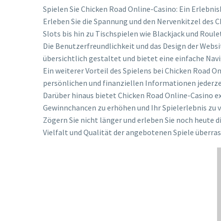
Spielen Sie Chicken Road Online-Casino: Ein Erlebnis
Erleben Sie die Spannung und den Nervenkitzel des Ch
Slots bis hin zu Tischspielen wie Blackjack und Roule
Die Benutzerfreundlichkeit und das Design der Websit
übersichtlich gestaltet und bietet eine einfache Nav
Ein weiterer Vorteil des Spielens bei Chicken Road Onl
persönlichen und finanziellen Informationen jederzei
Darüber hinaus bietet Chicken Road Online-Casino e
Gewinnchancen zu erhöhen und Ihr Spielerlebnis zu 
Zögern Sie nicht länger und erleben Sie noch heute d
Vielfalt und Qualität der angebotenen Spiele überra