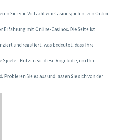
ren Sie eine Vielzahl von Casinospielen, von Online-
r Erfahrung mit Online-Casinos. Die Seite ist
enziert und reguliert, was bedeutet, dass Ihre
Spieler. Nutzen Sie diese Angebote, um Ihre
 Probieren Sie es aus und lassen Sie sich von der