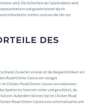
istet wird. Die Sicherheit der Spielerdaten wird
ftwareanbietern und gewährleistet durch
ienstmitarbeiter stehen rund um die Uhr zur
ORTEILE DES
tschland. Zunächst einmal ist die Bequemlichkeit ein
ken Road Online-Casino ein riesiges
ie im Chicken Road Online-Casino von exklusiven
s Spielen im Internet sicher und geschützt, da
schützen. Außerdem können Sie im Chicken Road
Chicken Road Online-Casino eine unterhaltsame und