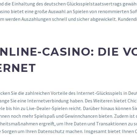
d die Einhaltung des deutschen Glücksspielstaatsvertrags gewährle
Casino bietet eine große Auswahl an Spielen von renommierten So
dem werden Auszahlungen schnell und sicher abgewickelt. Kundend
NLINE-CASINO: DIE V
ERNET
ken Sie die zahlreichen Vorteile des Internet-Glücksspiels in Deu
lange Sie eine Internetverbindung haben. Des Weiteren bietet Chic
le bis hin zu Live-Dealer-Spielen reicht. Darüber hinaus können S
nen noch mehr Spielspaß und Gewinnchancen bieten. Zudem ist da
rheitsmaßnahmen ergreift, um Ihre Daten und Transaktionen zu 
e Sorgen um Ihren Datenschutz machen. Insgesamt bietet Ihnen 