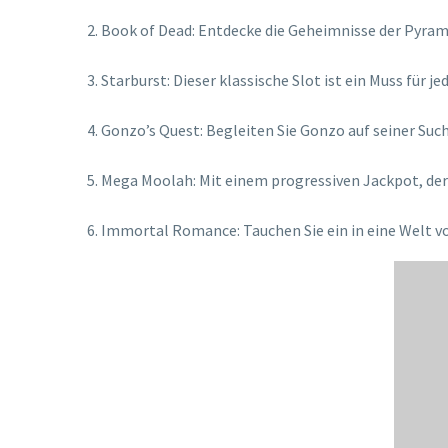
2. Book of Dead: Entdecke die Geheimnisse der Pyram
3. Starburst: Dieser klassische Slot ist ein Muss für 
4. Gonzo’s Quest: Begleiten Sie Gonzo auf seiner Su
5. Mega Moolah: Mit einem progressiven Jackpot, der in
6. Immortal Romance: Tauchen Sie ein in eine Welt v