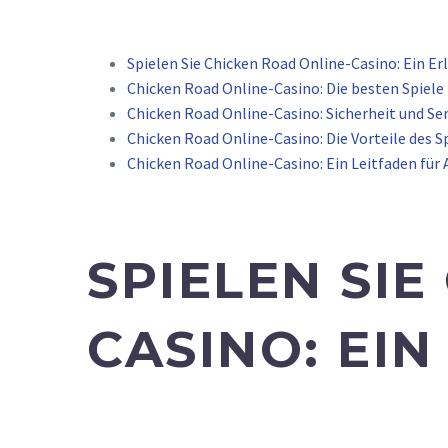
Spielen Sie Chicken Road Online-Casino: Ein Er
Chicken Road Online-Casino: Die besten Spiele 
Chicken Road Online-Casino: Sicherheit und Ser
Chicken Road Online-Casino: Die Vorteile des S
Chicken Road Online-Casino: Ein Leitfaden für
SPIELEN SIE
CASINO: EI