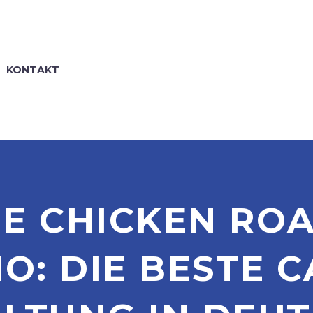
KONTAKT
IE CHICKEN RO
O: DIE BESTE 