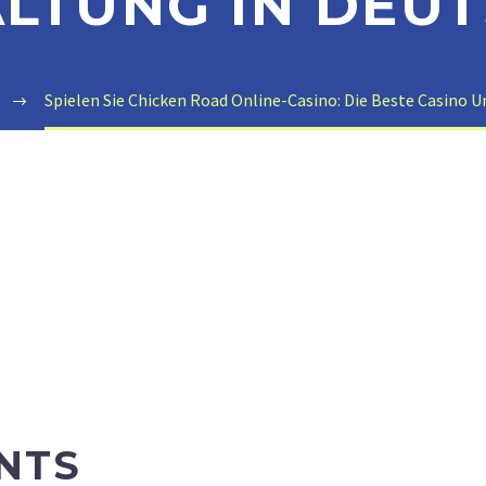
LTUNG IN DEU
Spielen Sie Chicken Road Online-Casino: Die Beste Casino 
NTS