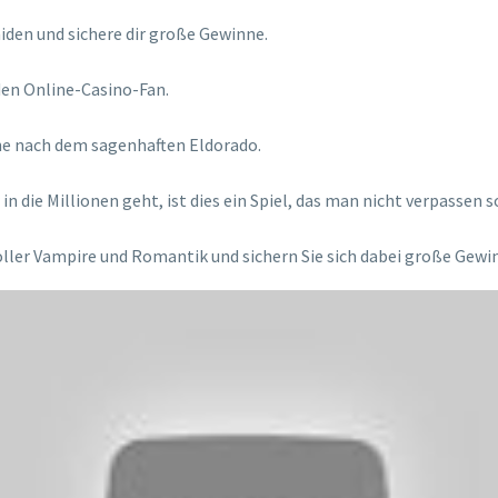
iden und sichere dir große Gewinne.
jeden Online-Casino-Fan.
che nach dem sagenhaften Eldorado.
 die Millionen geht, ist dies ein Spiel, das man nicht verpassen so
oller Vampire und Romantik und sichern Sie sich dabei große Gewi