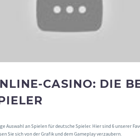
LINE-CASINO: DIE B
PIELER
e Auswahl an Spielen für deutsche Spieler. Hier sind 6 unserer Fav
assen Sie sich von der Grafik und dem Gameplay verzaubern.