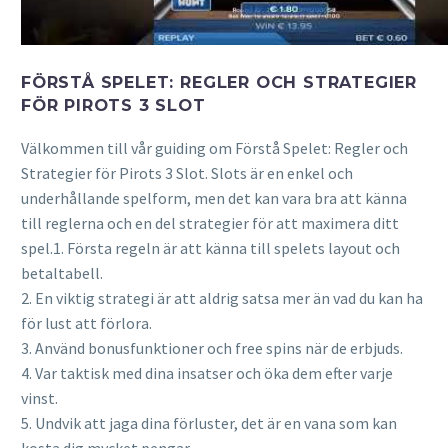
FÖRSTÅ SPELET: REGLER OCH STRATEGIER
FÖR PIROTS 3 SLOT
Välkommen till vår guiding om Förstå Spelet: Regler och
Strategier för Pirots 3 Slot. Slots är en enkel och
underhållande spelform, men det kan vara bra att känna
till reglerna och en del strategier för att maximera ditt
spel.1. Första regeln är att känna till spelets layout och
betaltabell.
2. En viktig strategi är att aldrig satsa mer än vad du kan ha
för lust att förlora.
3. Använd bonusfunktioner och free spins när de erbjuds.
4. Var taktisk med dina insatser och öka dem efter varje
vinst.
5. Undvik att jaga dina förluster, det är en vana som kan