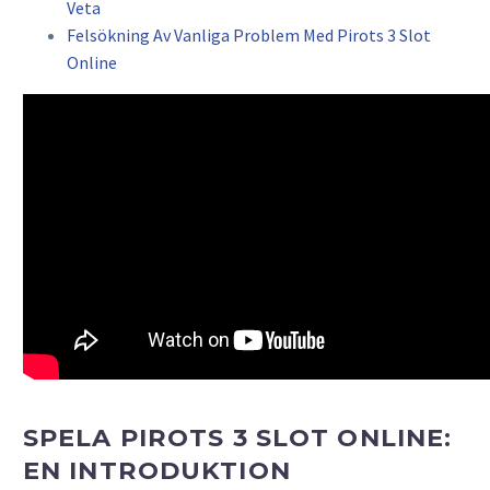
Veta
Felsökning Av Vanliga Problem Med Pirots 3 Slot
Online
SPELA PIROTS 3 SLOT ONLINE:
EN INTRODUKTION