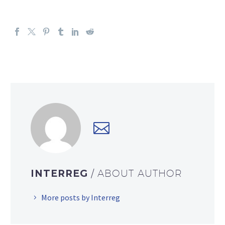
INTERREG
/ ABOUT AUTHOR
More posts by Interreg