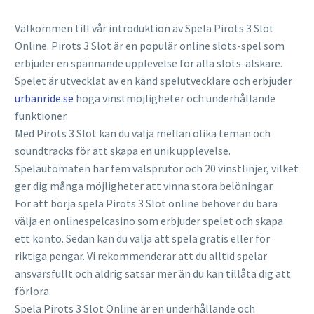
Välkommen till vår introduktion av Spela Pirots 3 Slot
Online. Pirots 3 Slot är en populär online slots-spel som
erbjuder en spännande upplevelse för alla slots-älskare.
Spelet är utvecklat av en känd spelutvecklare och erbjuder
urbanride.se
höga vinstmöjligheter och underhållande
funktioner.
Med Pirots 3 Slot kan du välja mellan olika teman och
soundtracks för att skapa en unik upplevelse.
Spelautomaten har fem valsprutor och 20 vinstlinjer, vilket
ger dig många möjligheter att vinna stora belöningar.
För att börja spela Pirots 3 Slot online behöver du bara
välja en onlinespelcasino som erbjuder spelet och skapa
ett konto. Sedan kan du välja att spela gratis eller för
riktiga pengar. Vi rekommenderar att du alltid spelar
ansvarsfullt och aldrig satsar mer än du kan tillåta dig att
förlora.
Spela Pirots 3 Slot Online är en underhållande och