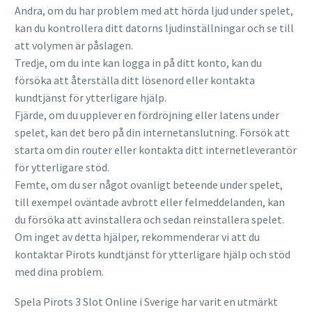
Andra, om du har problem med att hörda ljud under spelet,
kan du kontrollera ditt datorns ljudinställningar och se till
att volymen är påslagen.
Tredje, om du inte kan logga in på ditt konto, kan du
försöka att återställa ditt lösenord eller kontakta
kundtjänst för ytterligare hjälp.
Fjärde, om du upplever en fördröjning eller latens under
spelet, kan det bero på din internetanslutning. Försök att
starta om din router eller kontakta ditt internetleverantör
för ytterligare stöd.
Femte, om du ser något ovanligt beteende under spelet,
till exempel oväntade avbrott eller felmeddelanden, kan
du försöka att avinstallera och sedan reinstallera spelet.
Om inget av detta hjälper, rekommenderar vi att du
kontaktar Pirots kundtjänst för ytterligare hjälp och stöd
med dina problem.
Spela Pirots 3 Slot Online i Sverige har varit en utmärkt