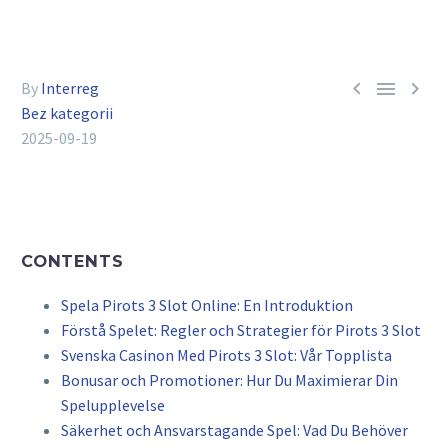



By
Interreg
Bez kategorii
2025-09-19
CONTENTS
Spela Pirots 3 Slot Online: En Introduktion
Förstå Spelet: Regler och Strategier för Pirots 3 Slot
Svenska Casinon Med Pirots 3 Slot: Vår Topplista
Bonusar och Promotioner: Hur Du Maximierar Din
Spelupplevelse
Säkerhet och Ansvarstagande Spel: Vad Du Behöver