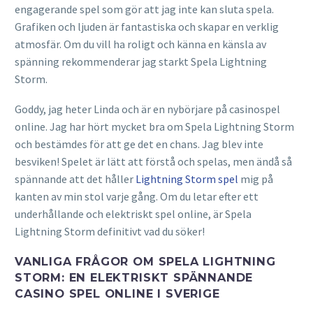
engagerande spel som gör att jag inte kan sluta spela.
Grafiken och ljuden är fantastiska och skapar en verklig
atmosfär. Om du vill ha roligt och känna en känsla av
spänning rekommenderar jag starkt Spela Lightning
Storm.
Goddy, jag heter Linda och är en nybörjare på casinospel
online. Jag har hört mycket bra om Spela Lightning Storm
och bestämdes för att ge det en chans. Jag blev inte
besviken! Spelet är lätt att förstå och spelas, men ändå så
spännande att det håller
Lightning Storm spel
mig på
kanten av min stol varje gång. Om du letar efter ett
underhållande och elektriskt spel online, är Spela
Lightning Storm definitivt vad du söker!
VANLIGA FRÅGOR OM SPELA LIGHTNING
STORM: EN ELEKTRISKT SPÄNNANDE
CASINO SPEL ONLINE I SVERIGE