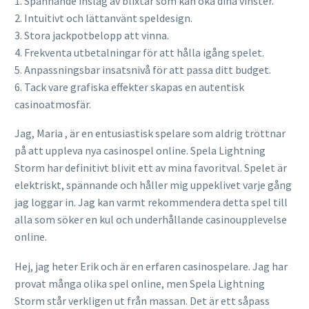
1. Spännande inslag av blixtar som kan öka dina vinster.
2. Intuitivt och lättanvänt speldesign.
3. Stora jackpotbelopp att vinna.
4. Frekventa utbetalningar för att hålla igång spelet.
5. Anpassningsbar insatsnivå för att passa ditt budget.
6. Tack vare grafiska effekter skapas en autentisk
casinoatmosfär.
Jag, Maria , är en entusiastisk spelare som aldrig tröttnar
på att uppleva nya casinospel online. Spela Lightning
Storm har definitivt blivit ett av mina favoritval. Spelet är
elektriskt, spännande och håller mig uppeklivet varje gång
jag loggar in. Jag kan varmt rekommendera detta spel till
alla som söker en kul och underhållande casinoupplevelse
online.
Hej, jag heter Erik och är en erfaren casinospelare. Jag har
provat många olika spel online, men Spela Lightning
Storm står verkligen ut från massan. Det är ett såpass