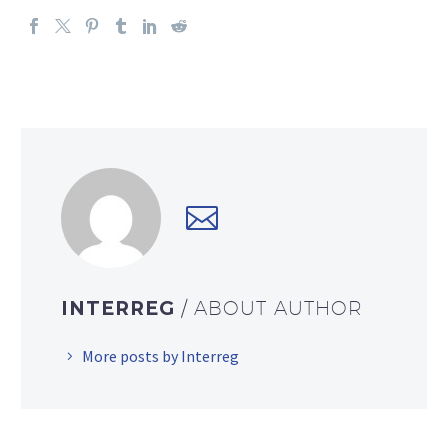
INTERREG
/ ABOUT AUTHOR
More posts by Interreg