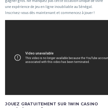
gagner gros. Ne manquez pas cette occasion unique de vivre
une expérience de jeu en ligne inoubliable au Sénégal.
Inscrivez-vous dès maintenant et commencez à jouer !
JOUEZ GRATUITEMENT SUR 1WIN CASINO