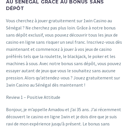
AU SÉNÉGAL GRÂCE AU BONUS SANS
DÉPÔT
Vous cherchez à jouer gratuitement sur 1win Casino au
Sénégal ? Ne cherchez pas plus loin. Grâce à notre bonus
sans dépôt exclusif, vous pouvez découvrir tous les jeux de
casino en ligne sans risquer un seul franc. Inscrivez-vous dès
maintenant et commencez à jouer à vos jeux de casino
préférés tels que la roulette, le blackjack, le poker et les
machines à sous. Avec notre bonus sans dépôt, vous pouvez
essayer autant de jeux que vous le souhaitez sans aucune
pression. Alors qu’attendez-vous ? Jouez gratuitement sur
1win Casino au Sénégal dès maintenant !
Review 1 – Positive Attitude
Bonjour, je m’appelle Amadou et j’ai 35 ans. J’ai récemment
découvert le casino en ligne 1win et je dois dire que je suis
ravi de mon expérience jusqu’à présent. Le bonus sans