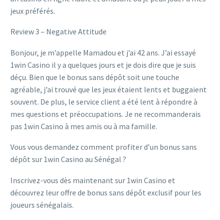
jeux préférés.
Review 3 – Negative Attitude
Bonjour, je m’appelle Mamadou et j’ai 42 ans. J’ai essayé
1win Casino il y a quelques jours et je dois dire que je suis
déçu. Bien que le bonus sans dépôt soit une touche
agréable, j’ai trouvé que les jeux étaient lents et buggaient
souvent. De plus, le service client a été lent à répondre à
mes questions et préoccupations. Je ne recommanderais
pas 1win Casino à mes amis ou à ma famille.
Vous vous demandez comment profiter d’un bonus sans
dépôt sur 1win Casino au Sénégal ?
Inscrivez-vous dès maintenant sur 1win Casino et
découvrez leur offre de bonus sans dépôt exclusif pour les
joueurs sénégalais.