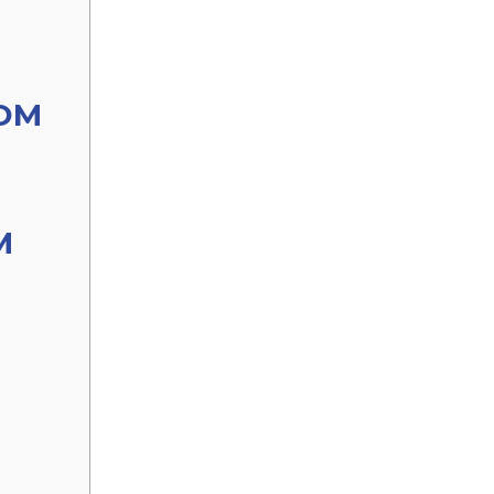
ОМ
M
И