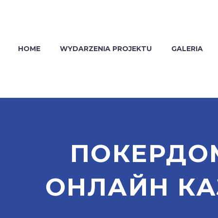
HOME
WYDARZENIA PROJEKTU
GALERIA
ПОКЕРДО
ОНЛАЙН КА