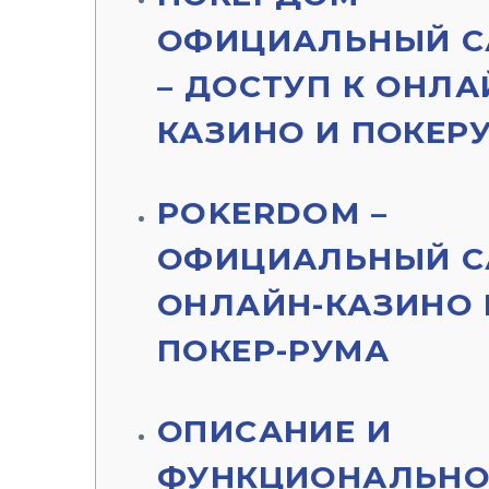
ОФИЦИАЛЬНЫЙ С
– ДОСТУП К ОНЛА
КАЗИНО И ПОКЕР
POKERDOM –
ОФИЦИАЛЬНЫЙ С
ОНЛАЙН-КАЗИНО 
ПОКЕР-РУМА
ОПИСАНИЕ И
ФУНКЦИОНАЛЬНО