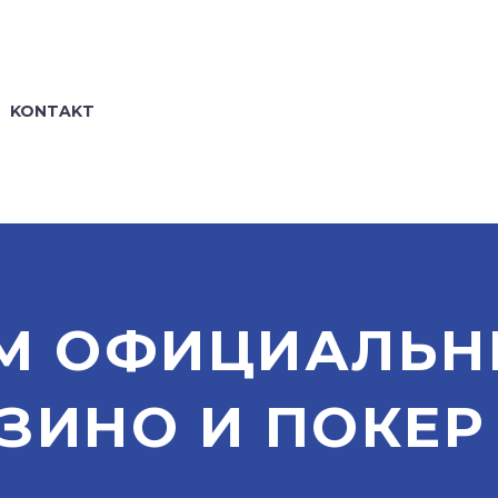
KONTAKT
М ОФИЦИАЛЬНЫ
ЗИНО И ПОКЕР 