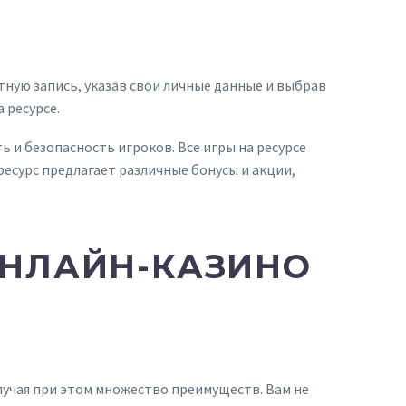
тную запись, указав свои личные данные и выбрав
 ресурсе.
и безопасность игроков. Все игры на ресурсе
ресурс предлагает различные бонусы и акции,
ОНЛАЙН-КАЗИНО
лучая при этом множество преимуществ. Вам не