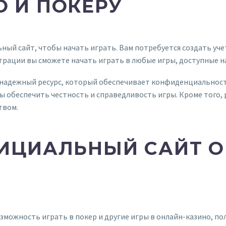
 И ПОКЕРУ
ный сайт, чтобы начать играть. Вам потребуется создать уче
трации вы сможете начать играть в любые игры, доступные на
надежный ресурс, который обеспечивает конфиденциальность 
ы обеспечить честность и справедливость игры. Кроме того, 
твом.
ФИЦИАЛЬНЫЙ САЙТ 
можность играть в покер и другие игры в онлайн-казино, по