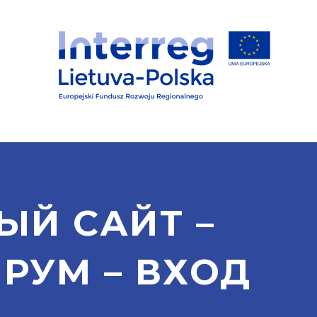
Й САЙТ –
РУМ – ВХОД