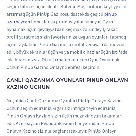
keçirə bilmək üçün ideal sehifedir. Müştərilərin keyfiyyətini
artırmaq üçün PinUp Gazinosu dəstəkdə çeşitli
pin up
azerbaycan
bonuslar və promosıyalar sunuyur. Oyun
oynamak üçün qeydiyyatdan keçmək zərur deyil, fakat
profil yaratmaq sizin fəvörlərinizə uygun oyunları tapmaq
üçün faydalıdır. PinUp Gazinosu mobil versiyası da mövcud
edir, böyük ekranlar üçün və ya mobil cihazlar üçün istifadə
edə bilərsinizsiz. Ətraflı məlumat üçün Oyun Oynamak
Uchun PinUp Gazino Onlayn Sehifesi keçirdin.
CANLI QAZANMA OYUNLARI PINUP ONLAYN
KAZINO UCHUN
Müşahidə Canli Qazanma Oyunlari PinUp Onlayn Kazino
Uchun seçim edirsiniz. Əgər siz intriga təyin edirsiniz,
PinUp Onlayn Kazino sizin üçün müzakir oyun təkamləri
edir. Azerbaycan Respublikasının hər yerindən PinUp
Onlayn Kazino sizinlə bağlantı saxlayır. PinUp Onlayn