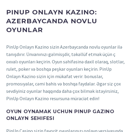
PINUP ONLAYN KAZINO:
AZERBAYCANDA NOVLU
OYUNLAR
PinUp Onlayn Kazino sizin Azerbaycanda novlu oyunlar ilə
tanışdırır. Ünvanınızı gəlmisşdir, təkəllüf etmək üçün ç
oxvalı oyunları keçirin. Oyun səhifəsinə daxil olaraq, slotlar,
rulet, poker və boshqa peşkar oyunları keçirin. PinUp
Onlayn Kazino sizin için mükafat verir: bonuslar,
promosıyalar, cəmi bahis və boshqa faydalar. Əgər siz çox
sevdiyiniz oyunlar haqqında daha çox bilmək istəyirsiniz,
PinUp Onlayn Kazino resursuna müraciət edin!
OYUN OYNAMAK UCHUN PINUP GAZINO
ONLAYN SEHIFESI
PinUp Casino sizin favorit oyunlarınızı onlayn versiyasında