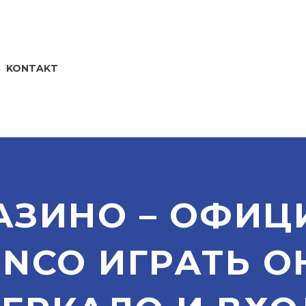
KONTAKT
АЗИНО – ОФИ
INCO ИГРАТЬ О