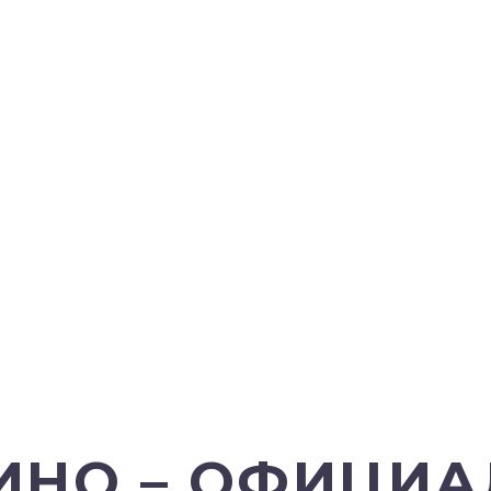
ИНО – ОФИЦИ