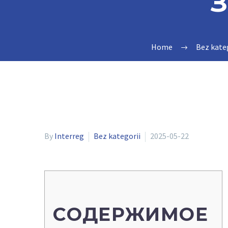
Home
Bez kate
By
Interreg
Bez kategorii
2025-05-22
СОДЕРЖИМОЕ