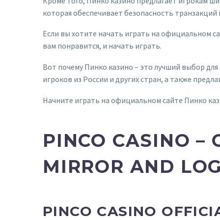
Кроме того, Пинко казино предлагает игрокам шир
которая обеспечивает безопасность транзакций 
Если вы хотите начать играть на официальном са
вам понравится, и начать играть.
Вот почему Пинко казино – это лучший выбор для
игроков из России и других стран, а также предла
Начните играть на официальном сайте Пинко каз
PINCO CASINO – 
MIRROR AND LOG
PINCO CASINO OFFICI