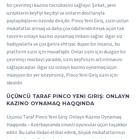
bir çevrimiçi kazino təcrübəsini sağlayır. Şirkət, yeni
üzvüklərin keyfiyi keçdiyi və onların dostlarıyla
paylaşdıqlarını özündə diriçdir. Pinco Yeni Giriş, sizin üstün
mükafatlar almaq və daha çox ödüllendirilmək üçün tək
təsvirin onlayn kazino oynamaq imkanı sağlar. Əgər siz
hədiyyələrlə və çox gəlirə ehtiyac duyan bir insanız, bu
platform sizin için müvafiqdir. Onlar sizin için düzgün bir
çevrimiçi mərkəzi yaradıb, sizin keyfinizin artırılmasını
sağlayacaqlar. Əgər siz onlayn kazino oynamaq üçün
müəyyən bir yer isteyirsiniz, Pinco Yeni Giriş sizin için
idealdir.
ÜÇÜNCÜ TARAF PINCO YENI GIRIŞ: ONLAYN
KAZINO OYNAMAQ HAQQINDA
Üçüncü Taraf Pinco Yeni Giriş: Onlayn Kazino Oynamaq
Haqqında – Azerbaycanda sinəsli oyuncular üçün təşəkkür
edilir. Bu sahə ilkdən etibar edirik, böyük mükafatlarınızı