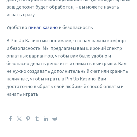
ваш депозит будет обработан, – вы можете начать
играть сразу.
Удобство
пинап казино
и безопасность
В Pin Up Казино мы понимаем, что вам важны комфорт
и безопасность. Мы предлагаем вам широкий спектр
оплатных вариантов, чтобы вам было удобно и
безопасно делать депозиты и снимать выигрыши. Вам
не нужно создавать дополнительный счет или хранить
наличные, чтобы играть в Pin Up Казино. Вам
достаточно выбрать свой любимый способ оплаты и
начать играть.