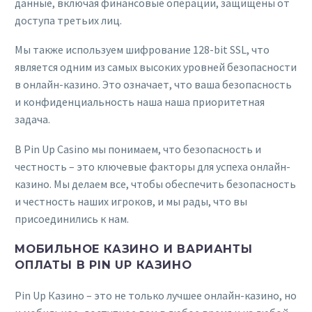
данные, включая финансовые операции, защищены от
доступа третьих лиц.
Мы также используем шифрование 128-bit SSL, что
является одним из самых высоких уровней безопасности
в онлайн-казино. Это означает, что ваша безопасность
и конфиденциальность наша наша приоритетная
задача.
В Pin Up Casino мы понимаем, что безопасность и
честность – это ключевые факторы для успеха онлайн-
казино. Мы делаем все, чтобы обеспечить безопасность
и честность наших игроков, и мы рады, что вы
присоединились к нам.
МОБИЛЬНОЕ КАЗИНО И ВАРИАНТЫ
ОПЛАТЫ В PIN UP КАЗИНО
Pin Up Казино – это не только лучшее онлайн-казино, но