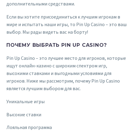
дополнительными средствами.
Если вы хотите присоединиться к лучшим игрокам в
мире и испытать наши игры, то Pin Up Casino – это ваш
выбор. Мы рады видеть вас на борту!
ПОЧЕМУ ВЫБРАТЬ PIN UP CASINO?
Pin Up Casino – это лучшее место для игроков, которые
ищут онлайн-казино с широким спектром игр,
высокими ставками и выгодными условиями для
игроков. Ниже мы рассмотрим, почему Pin Up Casino
является лучшим выбором для вас.
Уникальные игры
Высокие ставки
Лояльная программа