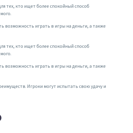
 для тех, кто ищет более спокойный способ
емого.
ть возможность играть в игры на деньги, а также
 для тех, кто ищет более спокойный способ
емого.
ть возможность играть в игры на деньги, а также
преимуществ. Игроки могут испытать свою удачу и
O