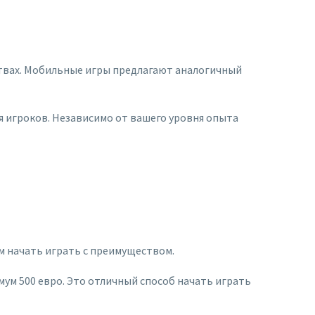
йствах. Мобильные игры предлагают аналогичный
я игроков. Независимо от вашего уровня опыта
ам начать играть с преимуществом.
мум 500 евро. Это отличный способ начать играть