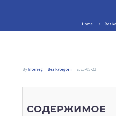
Home
Bez ka
By
Interreg
Bez kategorii
2025-05-22
СОДЕРЖИМОЕ