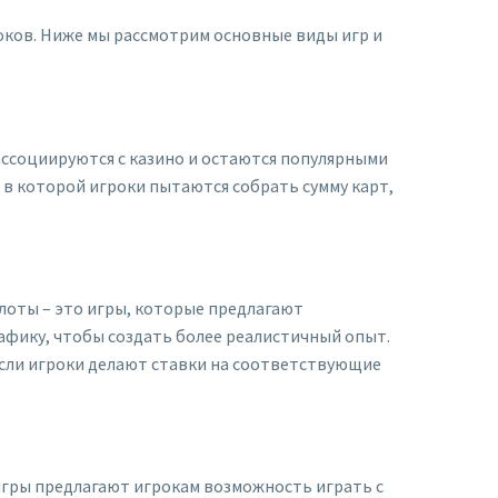
роков. Ниже мы рассмотрим основные виды игр и
о ассоциируются с казино и остаются популярными
ра, в которой игроки пытаются собрать сумму карт,
слоты – это игры, которые предлагают
рафику, чтобы создать более реалистичный опыт.
если игроки делают ставки на соответствующие
ти игры предлагают игрокам возможность играть с