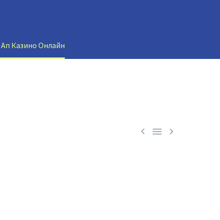
н Ап Казино Онлайн


