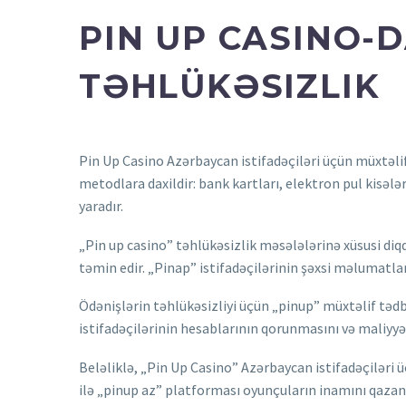
PIN UP CASINO-
TƏHLÜKƏSIZLIK
Pin Up Casino Azərbaycan istifadəçiləri üçün müxtəli
metodlara daxildir: bank kartları, elektron pul kisələr
yaradır.
„Pin up casino” təhlükəsizlik məsələlərinə xüsusi di
təmin edir. „Pinap” istifadəçilərinin şəxsi məlumatlar
Ödənişlərin təhlükəsizliyi üçün „pinup” müxtəlif tədbi
istifadəçilərinin hesablarının qorunmasını və maliyyə 
Beləliklə, „Pin Up Casino” Azərbaycan istifadəçiləri ü
ilə „pinup az” platforması oyunçuların inamını qazanı