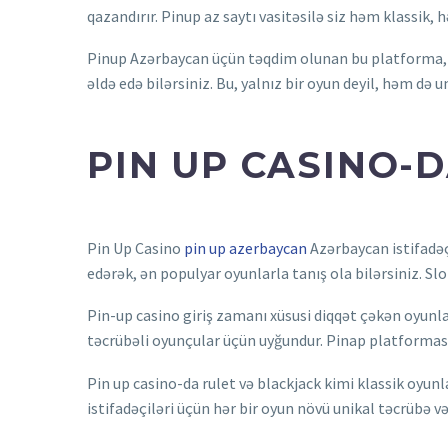
qazandırır. Pinup az saytı vasitəsilə siz həm klassik, 
Pinup Azərbaycan üçün təqdim olunan bu platforma, h
əldə edə bilərsiniz. Bu, yalnız bir oyun deyil, həm də u
PIN UP CASINO-
Pin Up Casino
pin up azerbaycan
Azərbaycan istifadəç
edərək, ən populyar oyunlarla tanış ola bilərsiniz. Sl
Pin-up casino giriş zamanı xüsusi diqqət çəkən oyunla
təcrübəli oyunçular üçün uyğundur. Pinap platformasınd
Pin up casino-da rulet və blackjack kimi klassik oyun
istifadəçiləri üçün hər bir oyun növü unikal təcrübə v