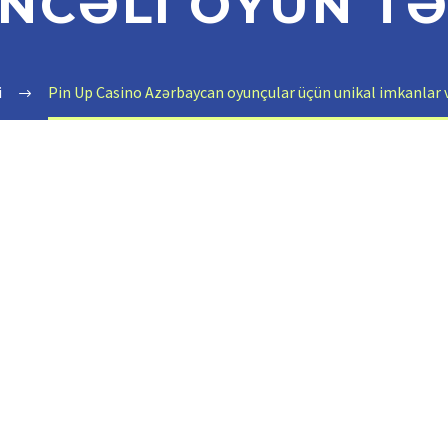
NCƏLI OYUN T
i
Pin Up Casino Azərbaycan oyunçular üçün unikal imkanlar v