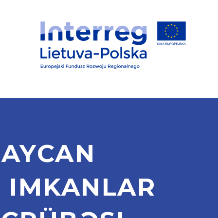
BAYCAN
 IMKANLAR