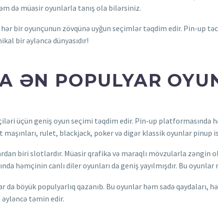
həm də müasir oyunlarla tanış ola bilərsiniz.
ər bir oyunçunun zövqünə uyğun seçimlər təqdim edir. Pin-up təcr
nikal bir əyləncə dünyasıdır!
DA ƏN POPULYAR OYU
iləri üçün geniş oyun seçimi təqdim edir. Pin-up platformasında h
ot maşınları, rulet, blackjack, poker və digər klassik oyunlar pinup 
rdan biri slotlardır. Müasir qrafika və maraqlı mövzularla zəngin 
a həmçinin canlı diler oyunları da geniş yayılmışdır. Bu oyunlar rea
lar da böyük populyarlıq qazanıb. Bu oyunlar həm sadə qaydaları, hə
ə əyləncə təmin edir.