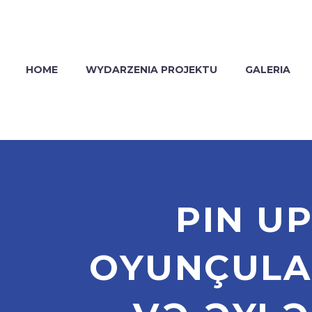
HOME
WYDARZENIA PROJEKTU
GALERIA
PIN U
OYUNÇULA