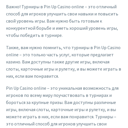
Важно! Турниры в Pin Up Casino online – это отличный
способ для игроков улучшить свои навыки и повысить
свой уровень игры. Вам нужно быть готовым к
конкурентной борьбе и иметь хороший уровень игры,
чтобы победить в турнире.
Также, вам нужно помнить, что турниры в Pin Up Casino
online – это только часть услуг, которые предлагает
казино. Вам доступны также другие игры, включая
слоты, карточные игры и рулетку, и вы можете играть в
них, если вам понравится.
Pin Up Casino online – это уникальная возможность для
игроков по всему миру поучаствовать в турнирах и
бороться за крупные призы. Вам доступны различные
игры, включая слоты, карточные игры и рулетку, и вы
можете играть в них, если вам понравится. Турниры –
это отличный способ для игроков улучшить свои