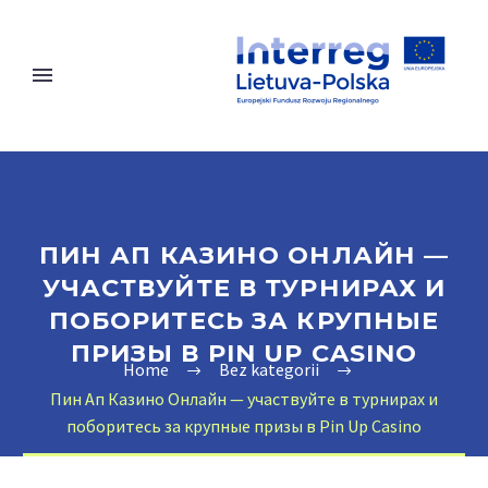
ПИН АП КАЗИНО ОНЛАЙН —
УЧАСТВУЙТЕ В ТУРНИРАХ И
ПОБОРИТЕСЬ ЗА КРУПНЫЕ
ПРИЗЫ В PIN UP CASINO
Home
Bez kategorii
Пин Ап Казино Онлайн — участвуйте в турнирах и
поборитесь за крупные призы в Pin Up Casino