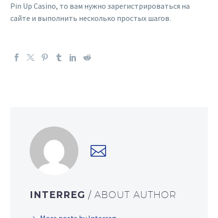
Pin Up Casino, то вам нужно зарегистрироваться на
сайте и выполнить несколько простых шагов.
INTERREG
/ ABOUT AUTHOR