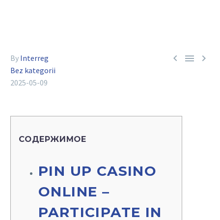



By
Interreg
Bez kategorii
2025-05-09
СОДЕРЖИМОЕ
PIN UP CASINO
ONLINE –
PARTICIPATE IN