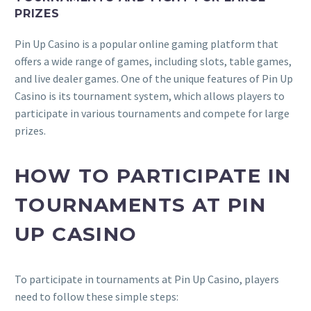
PRIZES
Pin Up Casino is a popular online gaming platform that
offers a wide range of games, including slots, table games,
and live dealer games. One of the unique features of Pin Up
Casino is its tournament system, which allows players to
participate in various tournaments and compete for large
prizes.
HOW TO PARTICIPATE IN
TOURNAMENTS AT PIN
UP CASINO
To participate in tournaments at Pin Up Casino, players
need to follow these simple steps: