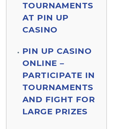
TOURNAMENTS
AT PIN UP
CASINO
PIN UP CASINO
ONLINE –
PARTICIPATE IN
TOURNAMENTS
AND FIGHT FOR
LARGE PRIZES