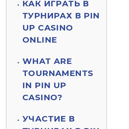
КАК ИГРАТЬ В
ТУРНИРАХ В PIN
UP CASINO
ONLINE
WHAT ARE
TOURNAMENTS
IN PIN UP
CASINO?
УЧАСТИЕ В