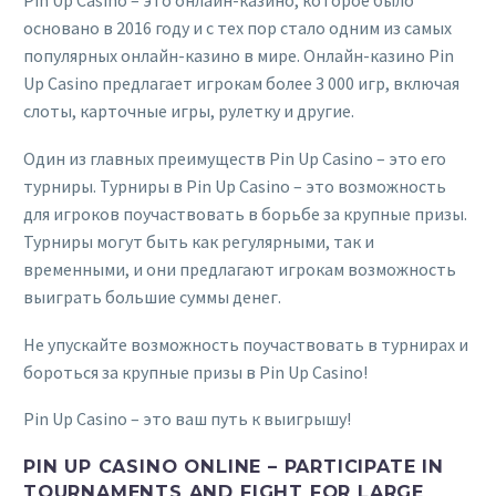
Pin Up Casino – это онлайн-казино, которое было
основано в 2016 году и с тех пор стало одним из самых
популярных онлайн-казино в мире. Онлайн-казино Pin
Up Casino предлагает игрокам более 3 000 игр, включая
слоты, карточные игры, рулетку и другие.
Один из главных преимуществ Pin Up Casino – это его
турниры. Турниры в Pin Up Casino – это возможность
для игроков поучаствовать в борьбе за крупные призы.
Турниры могут быть как регулярными, так и
временными, и они предлагают игрокам возможность
выиграть большие суммы денег.
Не упускайте возможность поучаствовать в турнирах и
бороться за крупные призы в Pin Up Casino!
Pin Up Casino – это ваш путь к выигрышу!
PIN UP CASINO ONLINE – PARTICIPATE IN
TOURNAMENTS AND FIGHT FOR LARGE