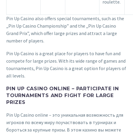
roulette.
Pin Up Casino also offers special tournaments, such as the
„Pin Up Casino Championship” and the „Pin Up Casino
Grand Prix”, which offer large prizes and attract a large
number of players.
Pin Up Casino is a great place for players to have fun and
compete for large prizes. With its wide range of games and
tournaments, Pin Up Casino is a great option for players of
all levels.
PIN UP CASINO ONLINE – PARTICIPATE IN
TOURNAMENTS AND FIGHT FOR LARGE
PRIZES
Pin Up Casino online – это уникальная возможность для
игроков по всему миру поучаствовать в турнирах и
бороться за крупные призы. В этом казино вы можете