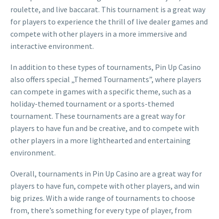
roulette, and live baccarat. This tournament is a great way
for players to experience the thrill of live dealer games and
compete with other players in a more immersive and
interactive environment.
In addition to these types of tournaments, Pin Up Casino
also offers special „Themed Tournaments”, where players
can compete in games with a specific theme, such as a
holiday-themed tournament or a sports-themed
tournament. These tournaments are a great way for
players to have fun and be creative, and to compete with
other players in a more lighthearted and entertaining
environment.
Overall, tournaments in Pin Up Casino are a great way for
players to have fun, compete with other players, and win
big prizes. With a wide range of tournaments to choose
from, there’s something for every type of player, from