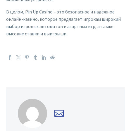
В целом, Pin Up Casino – это безопасное и надежное
онлайн-казино, которое предлагает игрокам широкий
выбор игровых автоматов и азартных игр, а также
высокие ставки и выигрыши.