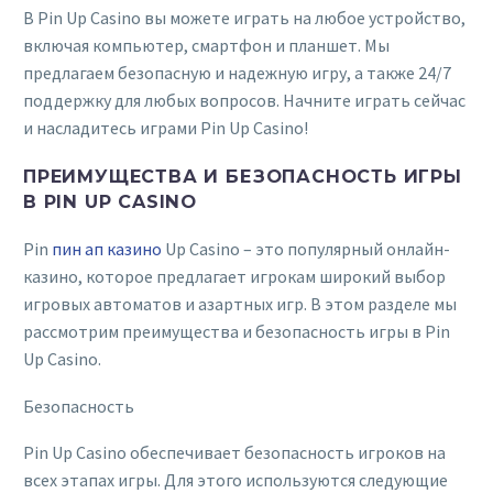
В Pin Up Casino вы можете играть на любое устройство,
включая компьютер, смартфон и планшет. Мы
предлагаем безопасную и надежную игру, а также 24/7
поддержку для любых вопросов. Начните играть сейчас
и насладитесь играми Pin Up Casino!
ПРЕИМУЩЕСТВА И БЕЗОПАСНОСТЬ ИГРЫ
В PIN UP CASINO
Pin
пин ап казино
Up Casino – это популярный онлайн-
казино, которое предлагает игрокам широкий выбор
игровых автоматов и азартных игр. В этом разделе мы
рассмотрим преимущества и безопасность игры в Pin
Up Casino.
Безопасность
Pin Up Casino обеспечивает безопасность игроков на
всех этапах игры. Для этого используются следующие