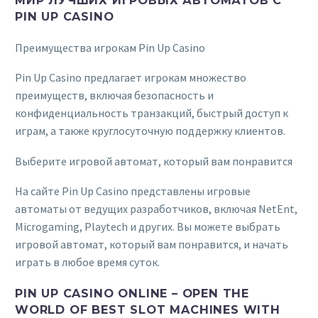
МИР ЛУЧШИХ ИГРОВЫХ АВТОМАТОВ С
PIN UP CASINO
Преимущества игрокам Pin Up Casino
Pin Up Casino предлагает игрокам множество
преимуществ, включая безопасность и
конфиденциальность транзакций, быстрый доступ к
играм, а также круглосуточную поддержку клиентов.
Выберите игровой автомат, который вам понравится
На сайте Pin Up Casino представлены игровые
автоматы от ведущих разработчиков, включая NetEnt,
Microgaming, Playtech и других. Вы можете выбрать
игровой автомат, который вам понравится, и начать
играть в любое время суток.
PIN UP CASINO ONLINE – OPEN THE
WORLD OF BEST SLOT MACHINES WITH