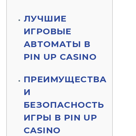
ЛУЧШИЕ
ИГРОВЫЕ
АВТОМАТЫ В
PIN UP CASINO
ПРЕИМУЩЕСТВА
И
БЕЗОПАСНОСТЬ
ИГРЫ В PIN UP
CASINO