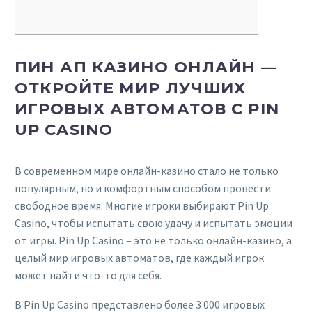
ПИН АП КАЗИНО ОНЛАЙН —
ОТКРОЙТЕ МИР ЛУЧШИХ
ИГРОВЫХ АВТОМАТОВ С PIN
UP CASINO
В современном мире онлайн-казино стало не только
популярным, но и комфортным способом провести
свободное время. Многие игроки выбирают Pin Up
Casino, чтобы испытать свою удачу и испытать эмоции
от игры. Pin Up Casino – это не только онлайн-казино, а
целый мир игровых автоматов, где каждый игрок
может найти что-то для себя.
В Pin Up Casino представлено более 3 000 игровых