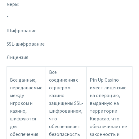
меры:
*
Шифрование
SSL-шифрование
Лицензия
Все
Все данные,
соединения с
Pin Up Casino
передаваемые
сервером
имеет лицензию
между
казино
на операцию,
игроком и
защищены SSL-
выданную на
казино,
шифрованием,
территории
шифруются
что
Кюрасао, что
для
обеспечивает
обеспечивает ее
обеспечения
безопасность
законность и