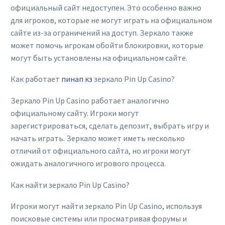
официальный сайт недоступен. Это особенно важно
для игроков, которые не могут играть на официальном
сайте из-за ограничений на доступ. Зеркало также
может помочь игрокам обойти блокировки, которые
могут быть установлены на официальном сайте.
Как работает
пинап кз
зеркало Pin Up Casino?
Зеркало Pin Up Casino работает аналогично
официальному сайту. Игроки могут
зарегистрироваться, сделать депозит, выбрать игру и
начать играть. Зеркало может иметь несколько
отличий от официального сайта, но игроки могут
ожидать аналогичного игрового процесса.
Как найти зеркало Pin Up Casino?
Игроки могут найти зеркало Pin Up Casino, используя
поисковые системы или просматривая форумы и