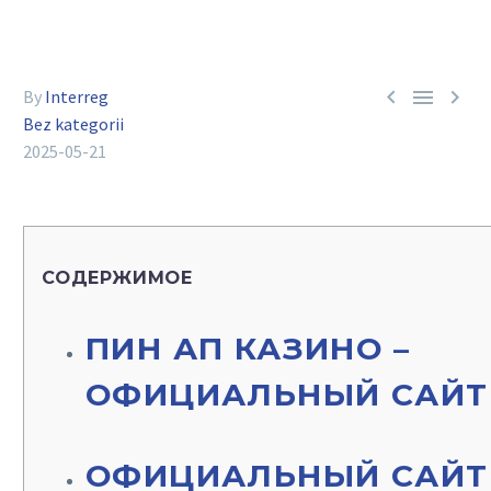



By
Interreg
Bez kategorii
2025-05-21
СОДЕРЖИМОЕ
ПИН АП КАЗИНО –
ОФИЦИАЛЬНЫЙ САЙТ
ОФИЦИАЛЬНЫЙ САЙТ