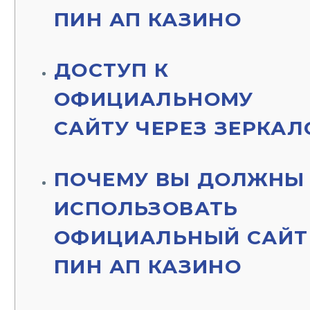
ПИН АП КАЗИНО
ДОСТУП К
ОФИЦИАЛЬНОМУ
САЙТУ ЧЕРЕЗ ЗЕРКАЛ
ПОЧЕМУ ВЫ ДОЛЖНЫ
ИСПОЛЬЗОВАТЬ
ОФИЦИАЛЬНЫЙ САЙТ
ПИН АП КАЗИНО