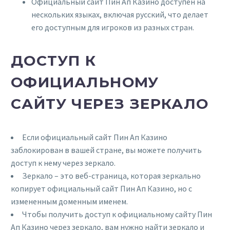
Официальный сайт Пин Ап Казино доступен на
нескольких языках, включая русский, что делает
его доступным для игроков из разных стран.
ДОСТУП К
ОФИЦИАЛЬНОМУ
САЙТУ ЧЕРЕЗ ЗЕРКАЛО
Если официальный сайт Пин Ап Казино
заблокирован в вашей стране, вы можете получить
доступ к нему через зеркало.
Зеркало – это веб-страница, которая зеркально
копирует официальный сайт Пин Ап Казино, но с
измененным доменным именем.
Чтобы получить доступ к официальному сайту Пин
Ап Казино через зеркало, вам нужно найти зеркало и