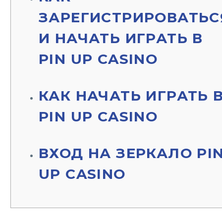
ЗАРЕГИСТРИРОВАТЬС
И НАЧАТЬ ИГРАТЬ В
PIN UP CASINO
КАК НАЧАТЬ ИГРАТЬ 
PIN UP CASINO
ВХОД НА ЗЕРКАЛО PI
UP CASINO