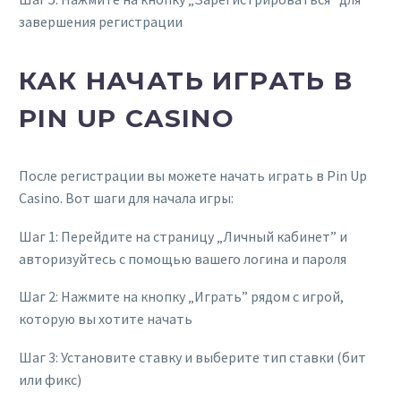
завершения регистрации
КАК НАЧАТЬ ИГРАТЬ В
PIN UP CASINO
После регистрации вы можете начать играть в Pin Up
Casino. Вот шаги для начала игры:
Шаг 1: Перейдите на страницу „Личный кабинет” и
авторизуйтесь с помощью вашего логина и пароля
Шаг 2: Нажмите на кнопку „Играть” рядом с игрой,
которую вы хотите начать
Шаг 3: Установите ставку и выберите тип ставки (бит
или фикс)