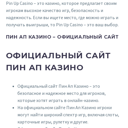
Pin Up Casino – это казино, которое предлагает своим
игрокам высокое качество игр, безопасность и
надежность. Если вы ищете место, где можно играть и
получать выигрыши, то Pin Up Casino – это ваш выбор.
ПИН АП КАЗИНО – ОФИЦИАЛЬНЫЙ САЙТ
ОФИЦИАЛЬНЫЙ САЙТ
ПИН АП КАЗИНО
Официальный сайт Пин Ап Казино – это
безопасное и надежное место для игроков,
которые хотят играть в онлайн-казино.
На официальном сайте Пин Ап Казино игроки
могут найти широкий спектр игр, включая слоты,
карточные игры, рулетку и другие.