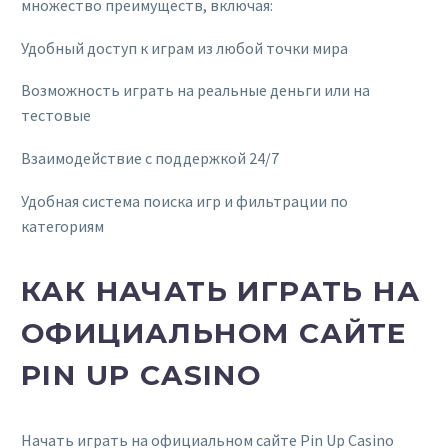
множество преимуществ, включая:
Удобный доступ к играм из любой точки мира
Возможность играть на реальные деньги или на
тестовые
Взаимодействие с поддержкой 24/7
Удобная система поиска игр и фильтрации по
категориям
КАК НАЧАТЬ ИГРАТЬ НА
ОФИЦИАЛЬНОМ САЙТЕ
PIN UP CASINO
Начать играть на официальном сайте Pin Up Casino