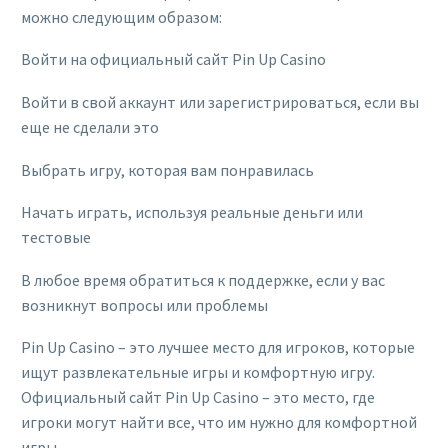
можно следующим образом:
Войти на официальный сайт Pin Up Casino
Войти в свой аккаунт или зарегистрироваться, если вы
еще не сделали это
Выбрать игру, которая вам понравилась
Начать играть, используя реальные деньги или
тестовые
В любое время обратиться к поддержке, если у вас
возникнут вопросы или проблемы
Pin Up Casino – это лучшее место для игроков, которые
ищут развлекательные игры и комфортную игру.
Официальный сайт Pin Up Casino – это место, где
игроки могут найти все, что им нужно для комфортной
игры.