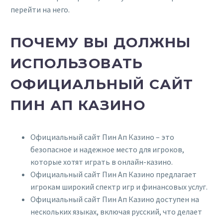
перейти на него.
ПОЧЕМУ ВЫ ДОЛЖНЫ
ИСПОЛЬЗОВАТЬ
ОФИЦИАЛЬНЫЙ САЙТ
ПИН АП КАЗИНО
Официальный сайт Пин Ап Казино – это
безопасное и надежное место для игроков,
которые хотят играть в онлайн-казино.
Официальный сайт Пин Ап Казино предлагает
игрокам широкий спектр игр и финансовых услуг.
Официальный сайт Пин Ап Казино доступен на
нескольких языках, включая русский, что делает