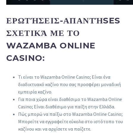
ΕΡΩΤΉΣΕΙΣ-ΑΠΑΝΤΉSES
ΣΧΕΤΙΚΆ ΜΕ ΤΟ
WAZAMBA ONLINE
CASINO:
Τι είναι το Wazamba Online Casino; Είναι ένα
διαδικτυακό καζίνο που σας προσφέρει μοναδική
εμπειρία καζίνο.
Για ποια χώρα είναι διαθέσιμο το Wazamba Online
Casino; Είναι διαθέσιμο για παίξη στην Ελλάδα.
Πώς μπορώ να παίξω στο Wazamba Online Casino;
Μπορείτε να εγγραφείτε εύκολα στο ιστότοπο του
καζίνου και να αρχίσετε να παίζετε.