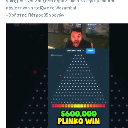
νίκες μου έχουν αυξηθεί σημαντικά από την ημέρα που
αρχίστηκα να παίζω στο Wazamba!
– Χρήστης: Πέτρος 35 χρονών