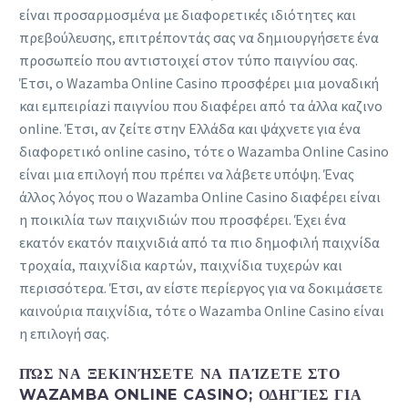
είναι προσαρμοσμένα με διαφορετικές ιδιότητες και
πρεβούλευσης, επιτρέποντάς σας να δημιουργήσετε ένα
προσωπείο που αντιστοιχεί στον τύπο παιγνίου σας.
Έτσι, ο Wazamba Online Casino προσφέρει μια μοναδική
και εμπειρίαzi παιγνίου που διαφέρει από τα άλλα καζινο
online. Έτσι, αν ζείτε στην Ελλάδα και ψάχνετε για ένα
διαφορετικό online casino, τότε ο Wazamba Online Casino
είναι μια επιλογή που πρέπει να λάβετε υπόψη. Ένας
άλλος λόγος που ο Wazamba Online Casino διαφέρει είναι
η ποικιλία των παιχνιδιών που προσφέρει. Έχει ένα
εκατόν εκατόν παιχνιδιά από τα πιο δημοφιλή παιχνίδα
τροχαία, παιχνίδια καρτών, παιχνίδια τυχερών και
περισσότερα. Έτσι, αν είστε περίεργος για να δοκιμάσετε
καινούρια παιχνίδια, τότε ο Wazamba Online Casino είναι
η επιλογή σας.
ΠΏΣ ΝΑ ΞΕΚΙΝΉΣΕΤΕ ΝΑ ΠΑΊΖΕΤΕ ΣΤΟ
WAZAMBA ONLINE CASINO; ΟΔΗΓΊΕΣ ΓΙΑ