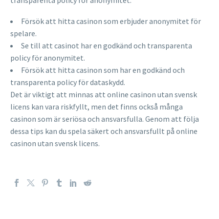
transparenta policy för anonymitet.
Försök att hitta casinon som erbjuder anonymitet för
spelare.
Se till att casinot har en godkänd och transparenta
policy för anonymitet.
Försök att hitta casinon som har en godkänd och
transparenta policy för dataskydd.
Det är viktigt att minnas att online casinon utan svensk
licens kan vara riskfyllt, men det finns också många
casinon som är seriösa och ansvarsfulla. Genom att följa
dessa tips kan du spela säkert och ansvarsfullt på online
casinon utan svensk licens.