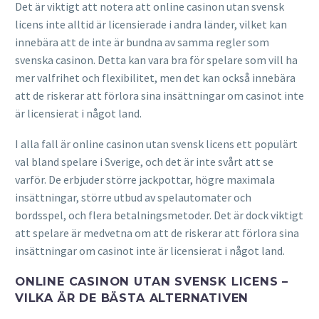
Det är viktigt att notera att online casinon utan svensk
licens inte alltid är licensierade i andra länder, vilket kan
innebära att de inte är bundna av samma regler som
svenska casinon. Detta kan vara bra för spelare som vill ha
mer valfrihet och flexibilitet, men det kan också innebära
att de riskerar att förlora sina insättningar om casinot inte
är licensierat i något land.
I alla fall är online casinon utan svensk licens ett populärt
val bland spelare i Sverige, och det är inte svårt att se
varför. De erbjuder större jackpottar, högre maximala
insättningar, större utbud av spelautomater och
bordsspel, och flera betalningsmetoder. Det är dock viktigt
att spelare är medvetna om att de riskerar att förlora sina
insättningar om casinot inte är licensierat i något land.
ONLINE CASINON UTAN SVENSK LICENS –
VILKA ÄR DE BÄSTA ALTERNATIVEN