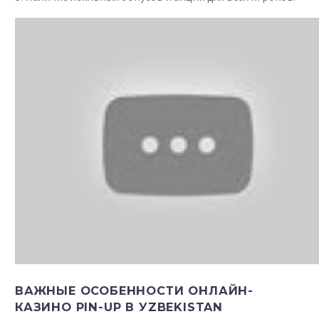
ВАЖНЫЕ ОСОБЕННОСТИ ОНЛАЙН-
КАЗИНО PIN-UP В УZBEKISTAN