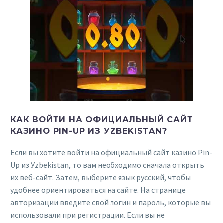
КАК ВОЙТИ НА ОФИЦИАЛЬНЫЙ САЙТ
КАЗИНО PIN-UP ИЗ УZBEKISTAN?
Если вы хотите войти на официальный сайт казино Pin-
Up из Уzbekistan, то вам необходимо сначала открыть
их веб-сайт. Затем, выберите язык русский, чтобы
удобнее ориентироваться на сайте. На странице
авторизации введите свой логин и пароль, которые вы
использовали при регистрации. Если вы не