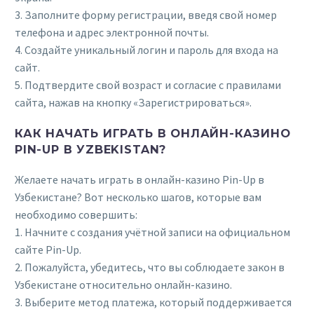
3. Заполните форму регистрации, введя свой номер
телефона и адрес электронной почты.
4. Создайте уникальный логин и пароль для входа на
сайт.
5. Подтвердите свой возраст и согласие с правилами
сайта, нажав на кнопку «Зарегистрироваться».
КАК НАЧАТЬ ИГРАТЬ В ОНЛАЙН-КАЗИНО
PIN-UP В УZBEKISTAN?
Желаете начать играть в онлайн-казино Pin-Up в
Узбекистане? Вот несколько шагов, которые вам
необходимо совершить:
1. Начните с создания учётной записи на официальном
сайте Pin-Up.
2. Пожалуйста, убедитесь, что вы соблюдаете закон в
Узбекистане относительно онлайн-казино.
3. Выберите метод платежа, который поддерживается