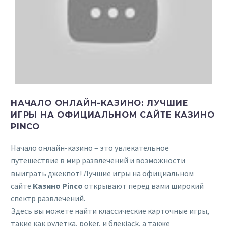
НАЧАЛО ОНЛАЙН-КАЗИНО: ЛУЧШИЕ
ИГРЫ НА ОФИЦИАЛЬНОМ САЙТЕ КАЗИНО
PINCO
Начало онлайн-казино – это увлекательное
путешествие в мир развлечений и возможности
выиграть джекпот! Лучшие игры на официальном
сайте
Казино Pinco
открывают перед вами широкий
спектр развлечений.
Здесь вы можете найти классические карточные игры,
такие как рулетка, poker, и блекjack, а также