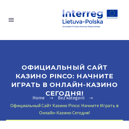
ОФИЦИАЛЬНЫЙ САЙТ
КАЗИНО PINCO: НАЧНИТЕ
ИГРАТЬ В ОНЛАЙН-КАЗИНО
СЕГОДНЯ!
Home
Bez kategorii
Официальный Сайт Казино Pinco: Начните Играть в
Онлайн-Казино Сегодня!