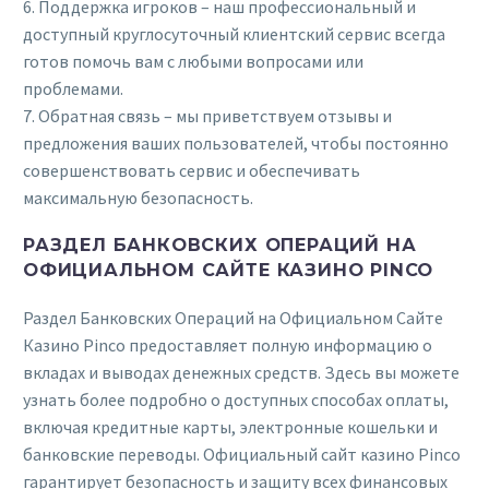
6. Поддержка игроков – наш профессиональный и
доступный круглосуточный клиентский сервис всегда
готов помочь вам с любыми вопросами или
проблемами.
7. Обратная связь – мы приветствуем отзывы и
предложения ваших пользователей, чтобы постоянно
совершенствовать сервис и обеспечивать
максимальную безопасность.
РАЗДЕЛ БАНКОВСКИХ ОПЕРАЦИЙ НА
ОФИЦИАЛЬНОМ САЙТЕ КАЗИНО PINCO
Раздел Банковских Операций на Официальном Сайте
Казино Pinco предоставляет полную информацию о
вкладах и выводах денежных средств. Здесь вы можете
узнать более подробно о доступных способах оплаты,
включая кредитные карты, электронные кошельки и
банковские переводы. Официальный сайт казино Pinco
гарантирует безопасность и защиту всех финансовых