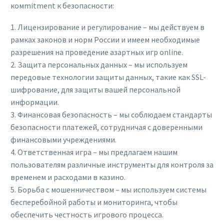
комmitment к безопасности:
1. Лицензирование и регулирование – мы действуем в
рамках законов и норм России и имеем необходимые
разрешения на проведение азартных игр online.
2. Защита персональных данных – мы используем
передовые технологии защиты данных, такие как SSL-
шифрование, для защиты вашей персональной
информации.
3. Финансовая безопасность – мы соблюдаем стандарты
безопасности платежей, сотрудничая с доверенными
финансовыми учреждениями.
4. Ответственная игра – мы предлагаем нашим
пользователям различные инструменты для контроля за
временем и расходами в казино.
5. Борьба с мошенничеством – мы используем системы
бесперебойной работы и мониторинга, чтобы
обеспечить честность игрового процесса.