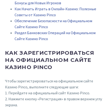
Бонусы для Новых Игроков
Как Начать Играть в Онлайн-Казино: Полезные
Советы от Казино Pinco
Обеспечение Безопасности на Официальном
Сайте Казино Pinco
Раздел Банковских Операций на Официальном
Сайте Казино Pinco
КАК ЗАРЕГИСТРИРОВАТЬСЯ
НА ОФИЦИАЛЬНОМ САЙТЕ
КАЗИНО PINCO
Чтобы зарегистрироваться на официальном сайте
Казино Pinco, выполните следующие шаги:
1. Перейдите на официальный сайт Казино Pinco.
2. Нажмите кнопку «Регистрация» в правом верхнем углу
экрана.