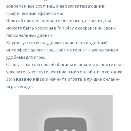
современные слот-машины с захватывающими
графическими эффектами.
Наш сайт лицензирован и безопасен, а значит, вы
можете быть уверены в fair play и сохранении своих
персональных данных.
Круглосуточная поддержка клиентов и удобный
интерфейс делают наш сайт интернет-казино самым
удобным для игры.
Станьте частью нашей общины игроков и начните свое
увлекательное путешествие в мир онлайн-игр сегодня!
Join
Казино Pinco
и начните играть в лучшие онлайн-
игры сегодня.