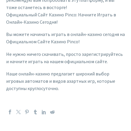
тоже останетесь в восторге!
Официальный Сайт Казино Pinco: Начните Играть в
Онлайн-Казино Сегодня!
Вы можете начинать играть в онлайн-казино сегодня на
Официальном Сайте Казино Pinco!
Не нужно ничего скачивать, просто зарегистрируйтесь
и начните играть на нашем официальном сайте.
Наше онлайн-казино предлагает широкий выбор
игровых автоматов и видов азартных игр, которые
доступны круглосуточно.