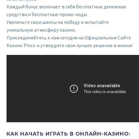
Каждый бонус включает в себя бесплатные денежные
средства и бесплатные промо-коды.
Увеличьте свои шансы на победу и испытайте
уникальную атмосферу казино.
Присоединяйтесь к нам сегодня на Официальном Сайте
Казино Pinco и утвердите свое лучшее решение в жизни!
КАК НАЧАТЬ ИГРАТЬ В ОНЛАЙН-КАЗИНО: