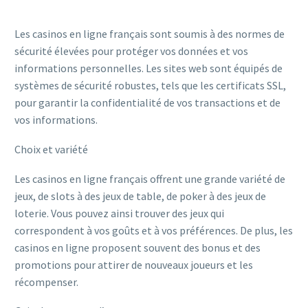
Les casinos en ligne français sont soumis à des normes de
sécurité élevées pour protéger vos données et vos
informations personnelles. Les sites web sont équipés de
systèmes de sécurité robustes, tels que les certificats SSL,
pour garantir la confidentialité de vos transactions et de
vos informations.
Choix et variété
Les casinos en ligne français offrent une grande variété de
jeux, de slots à des jeux de table, de poker à des jeux de
loterie. Vous pouvez ainsi trouver des jeux qui
correspondent à vos goûts et à vos préférences. De plus, les
casinos en ligne proposent souvent des bonus et des
promotions pour attirer de nouveaux joueurs et les
récompenser.