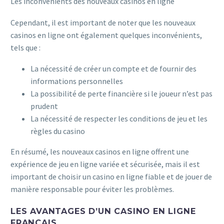
Les inconvénients des nouveaux casinos en ligne
Cependant, il est important de noter que les nouveaux
casinos en ligne ont également quelques inconvénients,
tels que :
La nécessité de créer un compte et de fournir des
informations personnelles
La possibilité de perte financière si le joueur n’est pas
prudent
La nécessité de respecter les conditions de jeu et les
règles du casino
En résumé, les nouveaux casinos en ligne offrent une
expérience de jeu en ligne variée et sécurisée, mais il est
important de choisir un casino en ligne fiable et de jouer de
manière responsable pour éviter les problèmes.
LES AVANTAGES D’UN CASINO EN LIGNE
FRANÇAIS