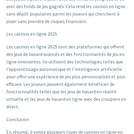
avec des fonds de jeu gagnés. Cela rend les casinos en ligne
sans dépôt populaires parmi les joueurs qui cherchent à
jouer sans prendre de risques financiers.
Les casinos en ligne 2025
Les casinos en ligne 2025 sont des plateformes qui offrent
des jeux de hasard avancés et des fonctionnalités de jeu en
ligne innovantes. Ils utilisent des technologies telles que
l’apprentissage automatique et l’intelligence artificielle
pour offrir une expérience de jeu plus personnalisée et plus
efficace. Les joueurs peuvent également bénéficier de
fonctionnalités telles que les jeux de hasard en réalité
virtuelle et les jeux de hasard en ligne avec des croupiers en
direct.
Conclusion
En résumé, il existe plusieurs types de casinos en ligne en