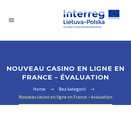
NOUVEAU CASINO EN LIGNE EN
FRANCE – ÉVALUATION
Home
Bez kategorii
Nouveau casino en ligne en France – évaluation