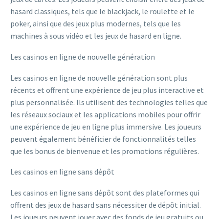
hasard classiques, tels que le blackjack, le roulette et le
poker, ainsi que des jeux plus modernes, tels que les
machines à sous vidéo et les jeux de hasard en ligne.
Les casinos en ligne de nouvelle génération
Les casinos en ligne de nouvelle génération sont plus
récents et offrent une expérience de jeu plus interactive et
plus personnalisée. Ils utilisent des technologies telles que
les réseaux sociaux et les applications mobiles pour offrir
une expérience de jeu en ligne plus immersive. Les joueurs
peuvent également bénéficier de fonctionnalités telles
que les bonus de bienvenue et les promotions régulières.
Les casinos en ligne sans dépôt
Les casinos en ligne sans dépôt sont des plateformes qui
offrent des jeux de hasard sans nécessiter de dépôt initial.
Les joueurs peuvent jouer avec des fonds de jeu gratuits ou