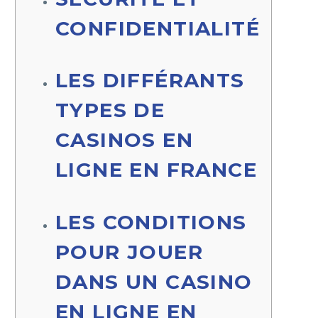
CONFIDENTIALITÉ
LES DIFFÉRANTS
TYPES DE
CASINOS EN
LIGNE EN FRANCE
LES CONDITIONS
POUR JOUER
DANS UN CASINO
EN LIGNE EN