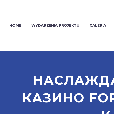
HOME
WYDARZENIA PROJEKTU
GALERIA
НАСЛАЖДА
КАЗИНО FO