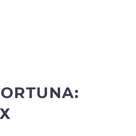
FORTUNA:
Х