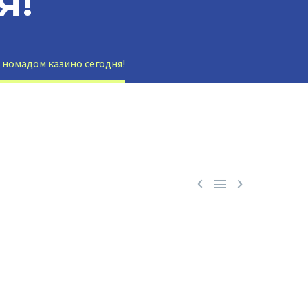
Я!
 номадом казино сегодня!


