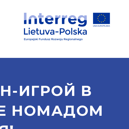
Н-ИГРОЙ В
ТЕ НОМАДОМ