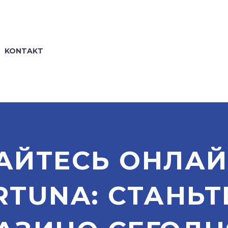
KONTAKT
ЙТЕСЬ ОНЛАЙ
RTUNA: СТАНЬ