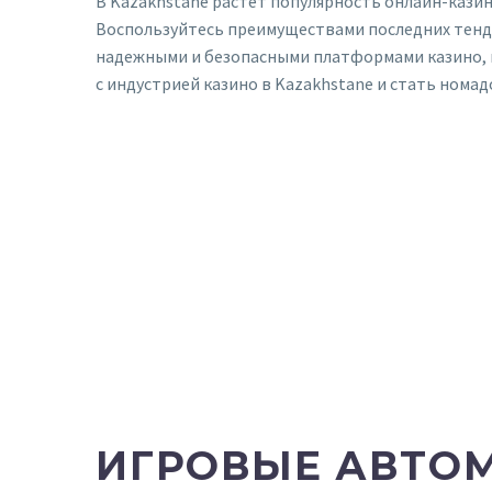
В Kazakhstane растёт популярность онлайн-казин
Воспользуйтесь преимуществами последних тенде
надежными и безопасными платформами казино, к
с индустрией казино в Kazakhstane и стать номад
ИГРОВЫЕ АВТОМ