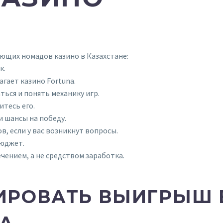
ающих номадов казино в Казахстане:
к.
агает казино Fortuna.
ться и понять механику игр.
итесь его.
ои шансы на победу.
в, если у вас возникнут вопросы.
бюджет.
ечением, а не средством заработка.
ИРОВАТЬ ВЫИГРЫШ 
NA