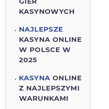
GIER
KASYNOWYCH
NAJLEPSZE
KASYNA ONLINE
W POLSCE W
2025
KASYNA
ONLINE
Z NAJLEPSZYMI
WARUNKAMI