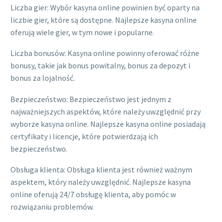
Liczba gier: Wybór kasyna online powinien być oparty na
liczbie gier, które są dostępne. Najlepsze kasyna online
oferują wiele gier, w tym nowe i popularne.
Liczba bonusów: Kasyna online powinny oferować różne
bonusy, takie jak bonus powitalny, bonus za depozyt i
bonus za lojalność.
Bezpieczeństwo: Bezpieczeństwo jest jednym z
najważniejszych aspektów, które należy uwzględnić przy
wyborze kasyna online. Najlepsze kasyna online posiadają
certyfikaty i licencje, które potwierdzają ich
bezpieczeństwo.
Obsługa klienta: Obsługa klienta jest również ważnym
aspektem, który należy uwzględnić. Najlepsze kasyna
online oferują 24/7 obsługę klienta, aby pomóc w
rozwiązaniu problemów.