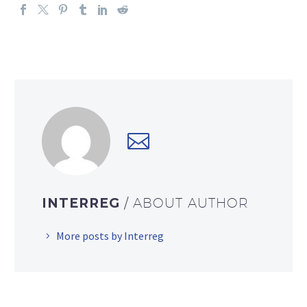
INTERREG
/ ABOUT AUTHOR
More posts by Interreg