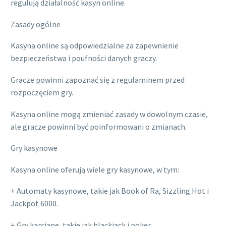
regulują działalność kasyn online.
Zasady ogólne
Kasyna online są odpowiedzialne za zapewnienie
bezpieczeństwa i poufności danych graczy.
Gracze powinni zapoznać się z regulaminem przed
rozpoczęciem gry.
Kasyna online mogą zmieniać zasady w dowolnym czasie,
ale gracze powinni być poinformowani o zmianach.
Gry kasynowe
Kasyna online oferują wiele gry kasynowe, w tym:
+ Automaty kasynowe, takie jak Book of Ra, Sizzling Hot i
Jackpot 6000.
+ Gry karciane, takie jak blackjack i poker.