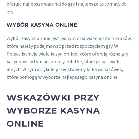
oferuje najlepsze warunki do gry i najlepsze automaty do
gry.
WYBÓR KASYNA ONLINE
Wybór kasyna online jest jednym z najważniejszych kroków,
które należy podejmować przed rozpoczęciem gry. W
Polsce istnieje wiele kasyn online, które oferują różne gry
kasynowe, w tym automaty, ruletkę, blackjacka i wiele
innych. W tym artykule przedstawimy kilka wskazówek,
które pomogą w wyborze najlepszego kasyna online.
WSKAZÓWKI PRZY
WYBORZE KASYNA
ONLINE