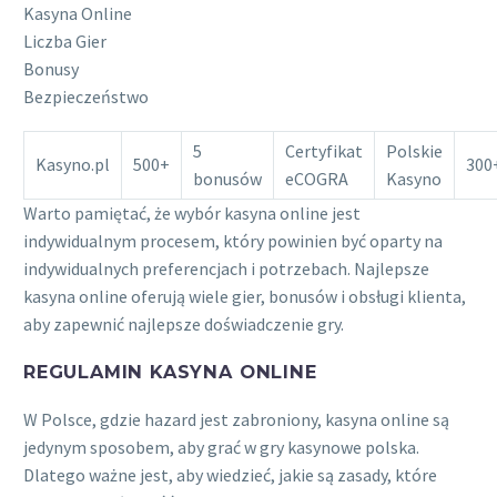
Kasyna Online
Liczba Gier
Bonusy
Bezpieczeństwo
5
Certyfikat
Polskie
Kasyno.pl
500+
300
bonusów
eCOGRA
Kasyno
Warto pamiętać, że wybór kasyna online jest
indywidualnym procesem, który powinien być oparty na
indywidualnych preferencjach i potrzebach. Najlepsze
kasyna online oferują wiele gier, bonusów i obsługi klienta,
aby zapewnić najlepsze doświadczenie gry.
REGULAMIN KASYNA ONLINE
W Polsce, gdzie hazard jest zabroniony, kasyna online są
jedynym sposobem, aby grać w gry kasynowe polska.
Dlatego ważne jest, aby wiedzieć, jakie są zasady, które