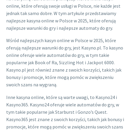
online, które oferują swoje usługi w Polsce, nie każde jest
jednak tak samo dobre. W tym artykule przedstawiamy
najlepsze kasyna online w Polsce w 2025, które oferują
najlepsze warunki do gry i najlepsze automaty do gry.
Wśród najlepszych kasyn online w Polsce w 2025, które
oferują najlepsze warunki do gry, jest Kasyno.pl. To kasyno
online oferuje wiele automatów do gry, w tym takie
popularne jak Book of Ra, Sizzling Hot i Jackpot 6000.
Kasyno.pl jest również znane z swoich korzyści, takich jak
bonusy i promocje, które mogą pomóc w zwiększeniu
swoich szans na wygraną.
Inne kasyna online, które są warte uwagi, to Kasyno24 i
Kasyno365. Kasyno24 oferuje wiele automatów do gry, w
tym takie popularne jak Starburst i Gonzo’s Quest.
Kasyno365 jest znane z swoich korzyści, takich jak bonusy i
promocje, które mogą pomóc w zwiększeniu swoich szans