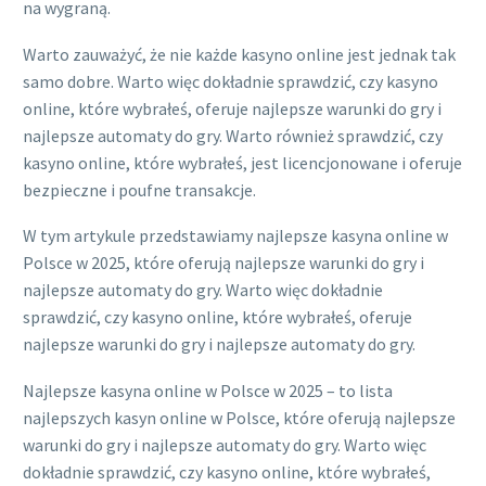
na wygraną.
Warto zauważyć, że nie każde kasyno online jest jednak tak
samo dobre. Warto więc dokładnie sprawdzić, czy kasyno
online, które wybrałeś, oferuje najlepsze warunki do gry i
najlepsze automaty do gry. Warto również sprawdzić, czy
kasyno online, które wybrałeś, jest licencjonowane i oferuje
bezpieczne i poufne transakcje.
W tym artykule przedstawiamy najlepsze kasyna online w
Polsce w 2025, które oferują najlepsze warunki do gry i
najlepsze automaty do gry. Warto więc dokładnie
sprawdzić, czy kasyno online, które wybrałeś, oferuje
najlepsze warunki do gry i najlepsze automaty do gry.
Najlepsze kasyna online w Polsce w 2025 – to lista
najlepszych kasyn online w Polsce, które oferują najlepsze
warunki do gry i najlepsze automaty do gry. Warto więc
dokładnie sprawdzić, czy kasyno online, które wybrałeś,