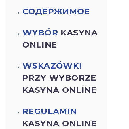
СОДЕРЖИМОЕ
WYBÓR
KASYNA
ONLINE
WSKAZÓWKI
PRZY WYBORZE
KASYNA ONLINE
REGULAMIN
KASYNA ONLINE