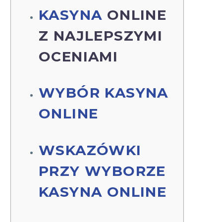
KASYNA
ONLINE
Z NAJLEPSZYMI
OCENIAMI
WYBÓR KASYNA
ONLINE
WSKAZÓWKI
PRZY WYBORZE
KASYNA ONLINE