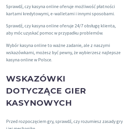
Sprawdź, czy kasyna online oferuje możliwość płatności
kartami kredytowymi, e-walletami i innymi sposobami.
Sprawdź, czy kasyna online oferuje 24/7 obsługę klienta,
aby móc uzyskać pomoc w przypadku problemów.
Wybór kasyna online to ważne zadanie, ale z naszymi
wskazówkami, możesz być pewny, że wybierzesz najlepsze
kasyna online w Polsce.
WSKAZÓWKI
DOTYCZĄCE GIER
KASYNOWYCH
Przed rozpoczęciem gry, sprawdź, czy rozumiesz zasady gry
i jej mechanikę.