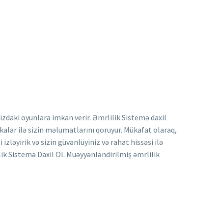
izdaki oyunlara imkan verir. Əmrlilik Sistemə daxil
ikalar ilə sizin məlumatlarını qoruyur. Mükafat olaraq,
zləyirik və sizin güvənlüyiniz və rahat hissəsi ilə
lik Sistemə Daxil Ol. Müəyyənləndirilmiş əmrlilik