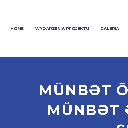
HOME
WYDARZENIA PROJEKTU
GALERIA
MÜNBƏT Ō
MÜNBƏT Ə