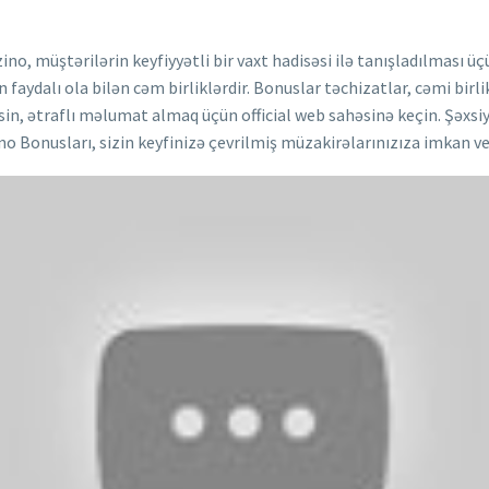
, müştərilərin keyfiyyətli bir vaxt hadisəsi ilə tanışladılması üç
faydalı ola bilən cəm birliklərdir. Bonuslar təchizatlar, cəmi birl
in, ətraflı məlumat almaq üçün official web sahəsinə keçin. Şəxsi
Bonusları, sizin keyfinizə çevrilmiş müzakirəlarınızıza imkan ve