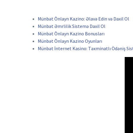
Münbət Ōnlayn Kazino: Əlavə Edin və Daxil Ol
Münbət Əmrlilik Sistemə Daxil Ol
Münbət Ōnlayn Kazino Bonusları
Münbət Ōnlayn Kazino Oyunları
Münbət İnternet Kasino: Təxminatlı Ödəniş Si