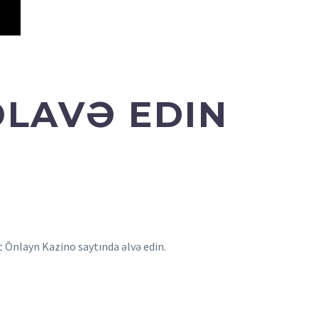
ƏLAVƏ EDIN
t Ōnlayn Kazino saytında əlvə edin.