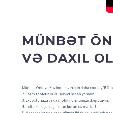
MÜNBƏT ŌNL
VƏ DAXIL O
Münbət Ōnlayn Kazino – sizin için daha çox keyfi! Əla
2. Formu doldurun və işləyici hesab yaradın.
3. E-poçtunuzu ya da mobil nömrünüzü doğrulayın.
4. İndi sizin üçün açıq olan butun xızmatlar!
5. Mostbet kazino tapşırığında iki də qeyd edilmish təli