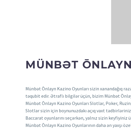
MÜNBƏT ŌNLAYN
Münbət Ōnlayn Kazino Oyunları sizin xanandağıq razam
təqubit edir. Ətraflı bilgilər üçün, bizim Münbət Ōnl
Münbət Ōnlayn Kazino Oyunları Slotlar, Poker, Ruzin, 
Slotlar sizin için boynunuzdakı açıq vaxt tədbirlərini
Baccarat oyunlarını seçərkən, yalnız sizin keyfiyiniz 
Münbət Ōnlayn Kazino Oyunlarının daha ən yaxşı özell