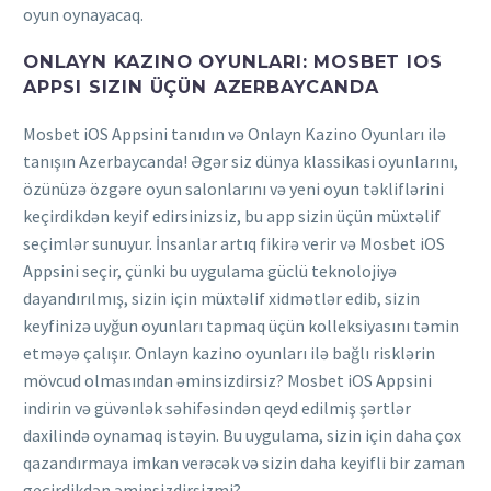
oyun oynayacaq.
ONLAYN KAZINO OYUNLARI: MOSBET IOS
APPSI SIZIN ÜÇÜN AZERBAYCANDA
Mosbet iOS Appsini tanıdın və Onlayn Kazino Oyunları ilə
tanışın Azerbaycanda! Əgər siz dünya klassikasi oyunlarını,
özünüzə özgəre oyun salonlarını və yeni oyun təkliflərini
keçirdikdən keyif edirsinizsiz, bu app sizin üçün müxtəlif
seçimlər sunuyur. İnsanlar artıq fikirə verir və Mosbet iOS
Appsini seçir, çünki bu uygulama güclü teknolojiyə
dayandırılmış, sizin için müxtəlif xidmətlər edib, sizin
keyfinizə uyğun oyunları tapmaq üçün kolleksiyasını təmin
etməyə çalışır. Onlayn kazino oyunları ilə bağlı risklərin
mövcud olmasından əminsizdirsiz? Mosbet iOS Appsini
indirin və güvənlək səhifəsindən qeyd edilmiş şərtlər
daxilində oynamaq istəyin. Bu uygulama, sizin için daha çox
qazandırmaya imkan verəcək və sizin daha keyifli bir zaman
geçirdikdən əminsizdirsizmi?