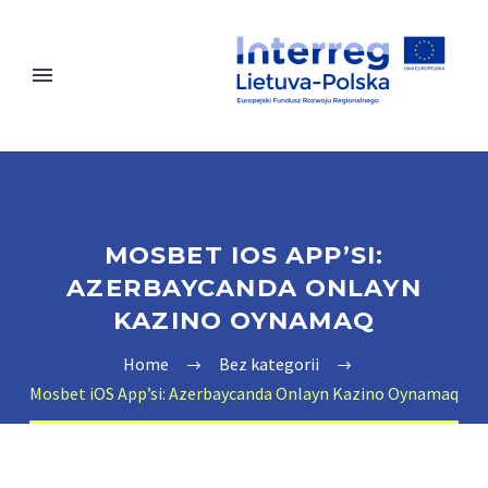
MOSBET IOS APP’SI:
AZERBAYCANDA ONLAYN
KAZINO OYNAMAQ
Home
Bez kategorii
Mosbet iOS App’si: Azerbaycanda Onlayn Kazino Oynamaq