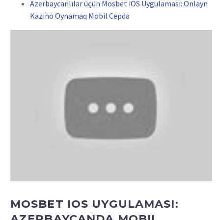
Azerbaycanlılar üçün Mosbet iOS Uygulaması: Onlayn
Kazino Oynamaq Mobil Cepdə
MOSBET IOS UYGULAMASI:
AZERBAYCANDA MOBIL