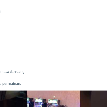
l.
 masa dan uang.
ma permainan.