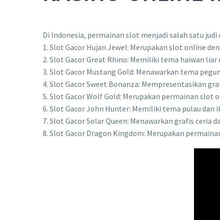
Di Indonesia, permainan slot menjadi salah satu judi
1. Slot Gacor Hujan Jewel: Merupakan slot online 
2. Slot Gacor Great Rhino: Memiliki tema haiwan lia
3. Slot Gacor Mustang Gold: Menawarkan tema pegu
4. Slot Gacor Sweet Bonanza: Mempresentasikan graf
5. Slot Gacor Wolf Gold: Merupakan permainan slot o
6. Slot Gacor John Hunter: Memiliki tema pulau dan i
7. Slot Gacor Solar Queen: Menawarkan grafis ceria d
8. Slot Gacor Dragon Kingdom: Merupakan permaina