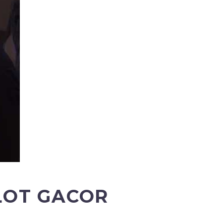
LOT GACOR