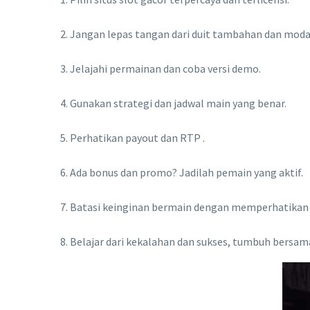
2. Jangan lepas tangan dari duit tambahan dan moda
3. Jelajahi permainan dan coba versi demo.
4. Gunakan strategi dan jadwal main yang benar.
5. Perhatikan payout dan RTP .
6. Ada bonus dan promo? Jadilah pemain yang aktif.
7. Batasi keinginan bermain dengan memperhatikan
8. Belajar dari kekalahan dan sukses, tumbuh bersa