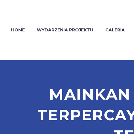
HOME
WYDARZENIA PROJEKTU
GALERIA
MAINKAN
TERPERCAY