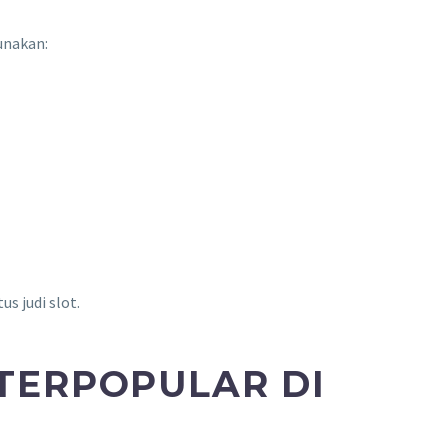
unakan:
s judi slot.
 TERPOPULAR DI