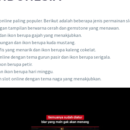
 online paling populer. Berikut adalah beberapa jenis permainan sl
dengan tampilan berwarna cerah dan gemstone yang menawan.
r dan ikon berupa gajah yang menakjubkan.
nungan dan ikon berupa kuda mustang.
is yang menarik dan ikon berupa kaleng cokelat.
nline dengan tema gurun pasir dan ikon berupa serigala.
kon berupa petir.
an ikon berupa hari minggu.
n slot online dengan tema naga yang menakjubkan.