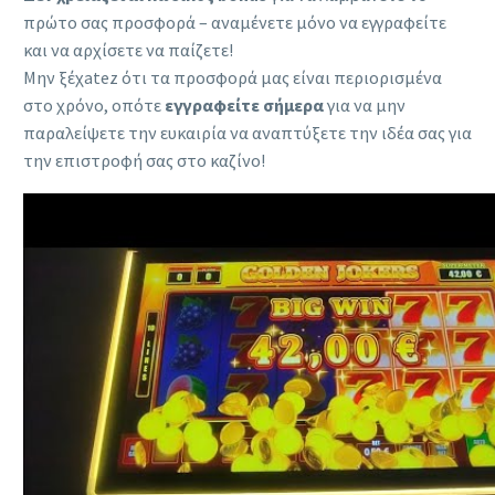
πρώτο σας προσφορά – αναμένετε μόνο να εγγραφείτε
και να αρχίσετε να παίζετε!
Μην ξέχatez ότι τα προσφορά μας είναι περιορισμένα
στο χρόνο, οπότε
εγγραφείτε σήμερα
για να μην
παραλείψετε την ευκαιρία να αναπτύξετε την ιδέα σας για
την επιστροφή σας στο καζίνο!