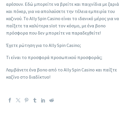
αρέσουν. Εδώ μπορείτε να βρείτε και παιχνίδια με ζαριά
και πόκερ, για να απολαύσετε την τέλεια εμπειρία του
καζινού. Το Ally Spin Casino είναι το ιδανικό μέρος για να
παίξετε τα καλύτερα slot τον κόσμο, με ένα βono
πρόσφορα που δεν μπορείτε να παραδεχθείτε!
Έχετε ρώτηση για το Ally Spin Casino;
Τι είναι το προσφορά προσωπικού προσφοράς;
Λαμβάνετε ένα βono από το Ally Spin Casino και παίξτε
καζίνο στο διαδίκτυο!