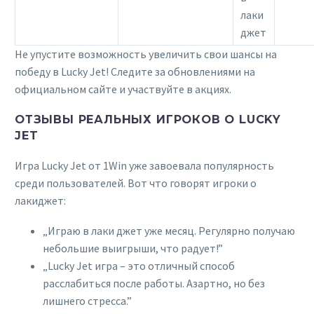
лаки
джет
Не упустите возможность увеличить свои шансы на
победу в Lucky Jet! Следите за обновлениями на
официальном сайте и участвуйте в акциях.
ОТЗЫВЫ РЕАЛЬНЫХ ИГРОКОВ О LUCKY
JET
Игра Lucky Jet от 1Win уже завоевала популярность
среди пользователей. Вот что говорят игроки о
лакиджет:
„Играю в лаки джет уже месяц. Регулярно получаю
небольшие выигрыши, что радует!”
„Lucky Jet игра – это отличный способ
расслабиться после работы. Азартно, но без
лишнего стресса.”