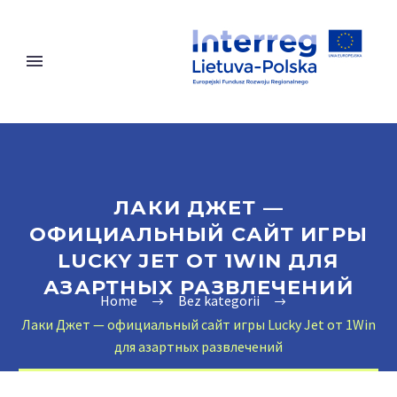
ЛАКИ ДЖЕТ —
ОФИЦИАЛЬНЫЙ САЙТ ИГРЫ
LUCKY JET ОТ 1WIN ДЛЯ
АЗАРТНЫХ РАЗВЛЕЧЕНИЙ
Home
Bez kategorii
Лаки Джет — официальный сайт игры Lucky Jet от 1Win
для азартных развлечений