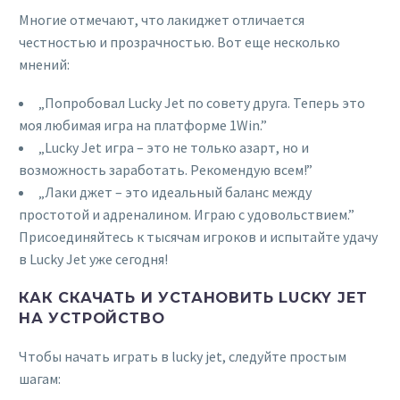
Многие отмечают, что лакиджет отличается
честностью и прозрачностью. Вот еще несколько
мнений:
„Попробовал Lucky Jet по совету друга. Теперь это
моя любимая игра на платформе 1Win.”
„Lucky Jet игра – это не только азарт, но и
возможность заработать. Рекомендую всем!”
„Лаки джет – это идеальный баланс между
простотой и адреналином. Играю с удовольствием.”
Присоединяйтесь к тысячам игроков и испытайте удачу
в Lucky Jet уже сегодня!
КАК СКАЧАТЬ И УСТАНОВИТЬ LUCKY JET
НА УСТРОЙСТВО
Чтобы начать играть в lucky jet, следуйте простым
шагам: