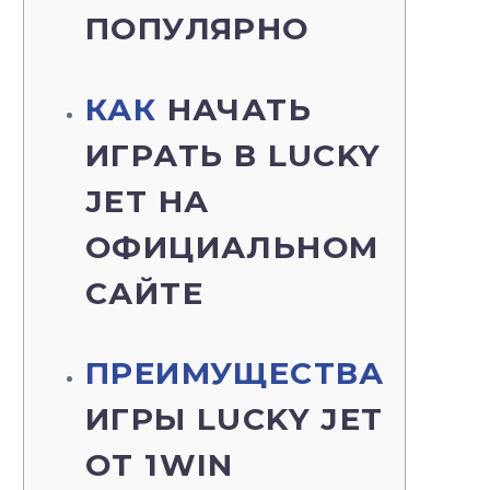
ПОПУЛЯРНО
КАК
НАЧАТЬ
ИГРАТЬ В LUCKY
JET НА
ОФИЦИАЛЬНОМ
САЙТЕ
ПРЕИМУЩЕСТВА
ИГРЫ LUCKY JET
ОТ 1WIN