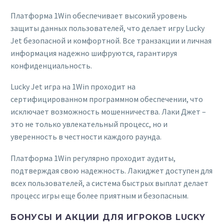
Платформа 1Win обеспечивает высокий уровень
защиты данных пользователей, что делает игру Lucky
Jet безопасной и комфортной. Все транзакции и личная
информация надежно шифруются, гарантируя
конфиденциальность.
Lucky Jet игра на 1Win проходит на
сертифицированном программном обеспечении, что
исключает возможность мошенничества. Лаки Джет –
это не только увлекательный процесс, но и
уверенность в честности каждого раунда.
Платформа 1Win регулярно проходит аудиты,
подтверждая свою надежность. Лакиджет доступен для
всех пользователей, а система быстрых выплат делает
процесс игры еще более приятным и безопасным.
БОНУСЫ И АКЦИИ ДЛЯ ИГРОКОВ LUCKY