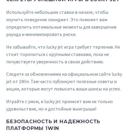
Используйте небольшие ставки в начале, чтобы
изучить поведение лакиджет. Это поможет вам
определить оптимальные моменты для завершения
раунда и минимизировать риски.
Не забывайте, что lucky jet игра требует терпения. Не
стоит торопиться с крупными ставками, пока не
почувствуете уверенность в своих действиях.
Следите за обновлениями на официальном сайте lucky
jet от 1Win. Там часто публикуют полезные советы и
акции, которые могут повысить ваши шансы на успех.
Играйте с умом, и lucky jet принесет вам не только
удовольствие, но и достойные выигрыши!
БЕЗОПАСНОСТЬ И НАДЕЖНОСТЬ
ПЛАТФОРМЫ 1WIN