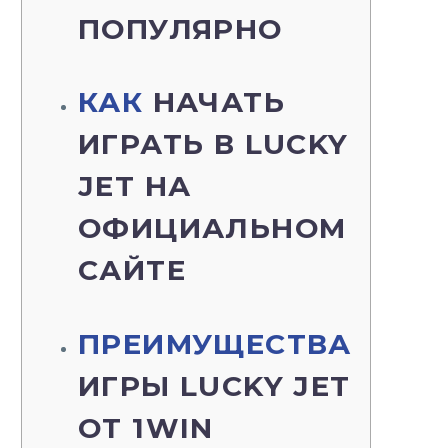
ПОПУЛЯРНО
КАК
НАЧАТЬ
ИГРАТЬ В LUCKY
JET НА
ОФИЦИАЛЬНОМ
САЙТЕ
ПРЕИМУЩЕСТВА
ИГРЫ LUCKY JET
ОТ 1WIN