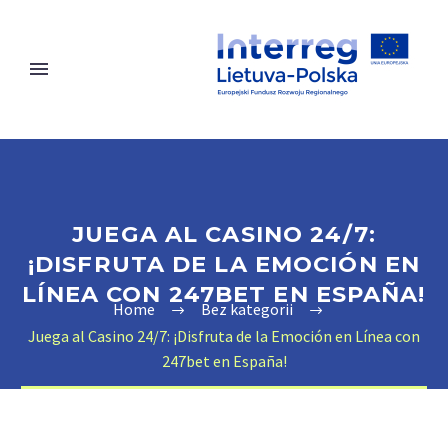
JUEGA AL CASINO 24/7:
¡DISFRUTA DE LA EMOCIÓN EN
LÍNEA CON 247BET EN ESPAÑA!
Home
Bez kategorii
Juega al Casino 24/7: ¡Disfruta de la Emoción en Línea con
247bet en España!