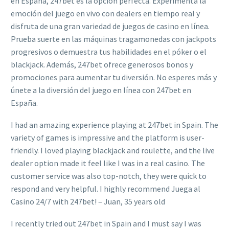
en España, 247bet es la opción perfecta. Experimenta la
emoción del juego en vivo con dealers en tiempo real y
disfruta de una gran variedad de juegos de casino en línea.
Prueba suerte en las máquinas tragamonedas con jackpots
progresivos o demuestra tus habilidades en el póker o el
blackjack. Además, 247bet ofrece generosos bonos y
promociones para aumentar tu diversión. No esperes más y
únete a la diversión del juego en línea con 247bet en
España.
I had an amazing experience playing at 247bet in Spain. The
variety of games is impressive and the platform is user-
friendly. I loved playing blackjack and roulette, and the live
dealer option made it feel like I was in a real casino. The
customer service was also top-notch, they were quick to
respond and very helpful. I highly recommend Juega al
Casino 24/7 with 247bet! – Juan, 35 years old
I recently tried out 247bet in Spain and I must say I was