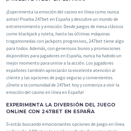
¡Experimenta la emoción del casino en línea como nunca
antes! Prueba 247bet en España y descubre un mundo de
entretenimiento y emoción. Desde juegos de mesa clásicos
como blackjack y ruleta, hasta las últimas máquinas
tragamonedas con jackpots progresivos, 247bet tiene algo
para todos. Además, con generosos bonos y promociones
disponibles para jugadores en España, nunca ha habido un
mejor momento para unirse a la acción. Los jugadores
españoles también apreciarán la excelente atención al
cliente y las opciones de pago seguras y convenientes.
¡Únete a la comunidad de 247bet hoy y comienza a vivir la
emoción del casino en línea en España!
EXPERIMENTA LA DIVERSIÓN DEL JUEGO
ONLINE CON 247BET EN ESPAÑA
Si estás buscando emocionantes opciones de juego en línea