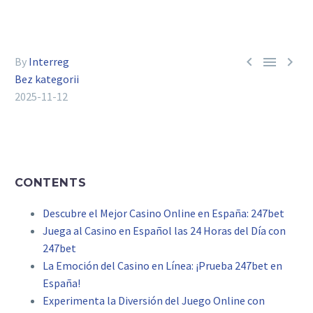



By
Interreg
Bez kategorii
2025-11-12
CONTENTS
Descubre el Mejor Casino Online en España: 247bet
Juega al Casino en Español las 24 Horas del Día con
247bet
La Emoción del Casino en Línea: ¡Prueba 247bet en
España!
Experimenta la Diversión del Juego Online con