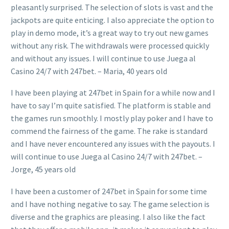
pleasantly surprised. The selection of slots is vast and the
jackpots are quite enticing. I also appreciate the option to
play in demo mode, it’s a great way to try out new games
without any risk. The withdrawals were processed quickly
and without any issues. I will continue to use Juega al
Casino 24/7 with 247bet. – Maria, 40 years old
I have been playing at 247bet in Spain for a while now and I
have to say I’m quite satisfied. The platform is stable and
the games run smoothly. I mostly play poker and I have to
commend the fairness of the game. The rake is standard
and I have never encountered any issues with the payouts. I
will continue to use Juega al Casino 24/7 with 247bet. –
Jorge, 45 years old
I have been a customer of 247bet in Spain for some time
and I have nothing negative to say. The game selection is
diverse and the graphics are pleasing. I also like the fact