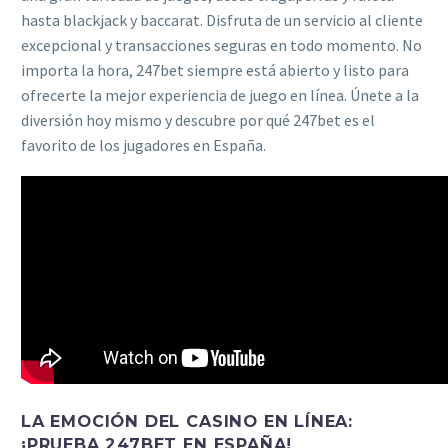
hasta blackjack y baccarat. Disfruta de un servicio al cliente
excepcional y transacciones seguras en todo momento. No
importa la hora, 247bet siempre está abierto y listo para
ofrecerte la mejor experiencia de juego en línea. Únete a la
diversión hoy mismo y descubre por qué 247bet es el
favorito de los jugadores en España.
LA EMOCIÓN DEL CASINO EN LÍNEA:
¡PRUEBA 247BET EN ESPAÑA!