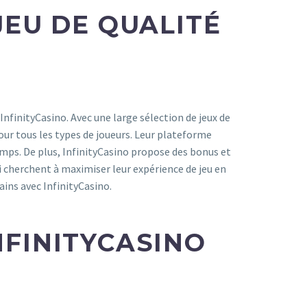
JEU DE QUALITÉ
’InfinityCasino. Avec une large sélection de jeux de
pour tous les types de joueurs. Leur plateforme
temps. De plus, InfinityCasino propose des bonus et
i cherchent à maximiser leur expérience de jeu en
ains avec InfinityCasino.
NFINITYCASINO