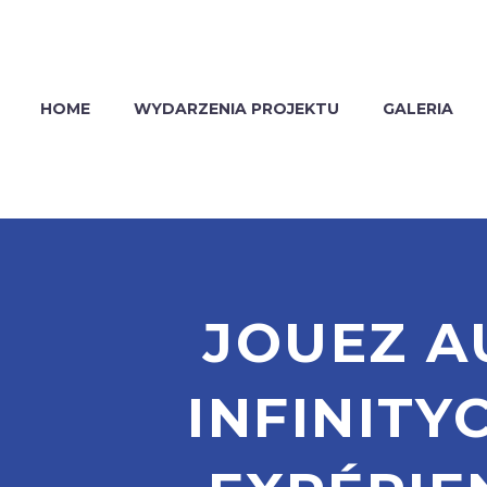
HOME
WYDARZENIA PROJEKTU
GALERIA
JOUEZ A
INFINITY