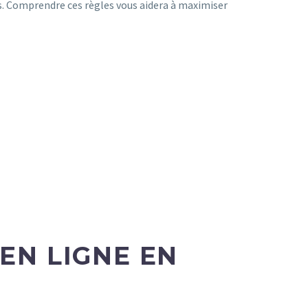
nus. Comprendre ces règles vous aidera à maximiser
EN LIGNE EN