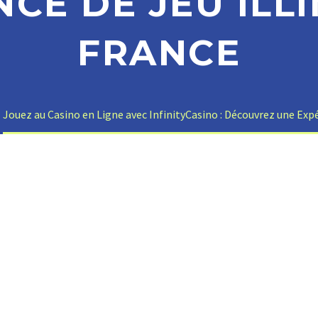
CE DE JEU ILL
FRANCE
Jouez au Casino en Ligne avec InfinityCasino : Découvrez une Expé