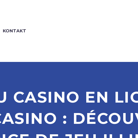
KONTAKT
U CASINO EN LI
CASINO : DÉCO