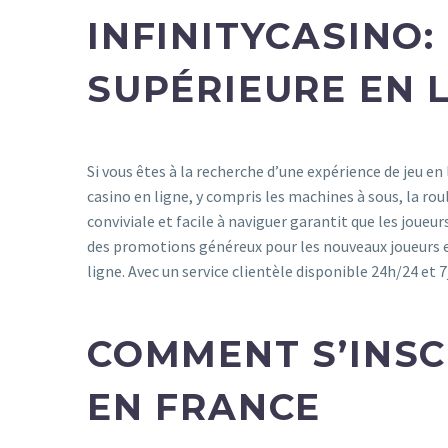
INFINITYCASINO:
SUPÉRIEURE EN 
Si vous êtes à la recherche d’une expérience de jeu en
casino en ligne, y compris les machines à sous, la rou
conviviale et facile à naviguer garantit que les joueu
des promotions généreux pour les nouveaux joueurs et 
ligne. Avec un service clientèle disponible 24h/24 et 
COMMENT S’INSC
EN FRANCE