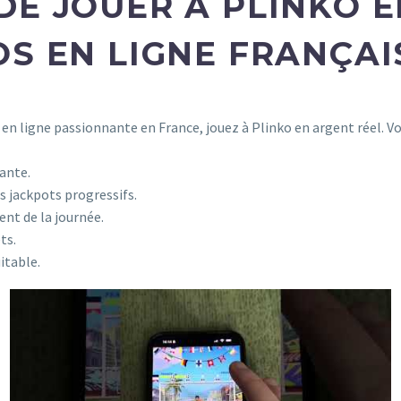
DE JOUER À PLINKO 
OS EN LIGNE FRANÇAI
 en ligne passionnante en France, jouez à Plinko en argent réel. Vo
tante.
s jackpots progressifs.
ent de la journée.
ts.
itable.