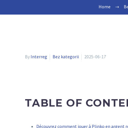
Home
Be
By
Interreg
Bez kategorii
2025-06-17
TABLE OF CONTE
Découvrez comment jouer à Plinko en argent rée