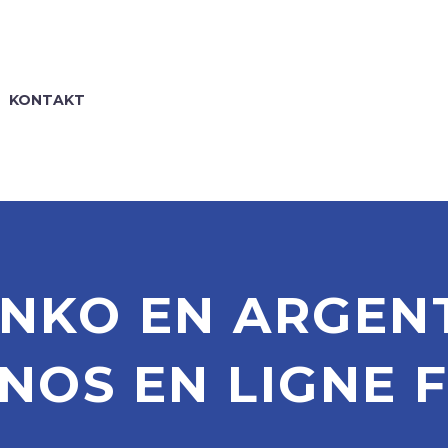
KONTAKT
INKO EN ARGEN
INOS EN LIGNE 