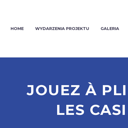
HOME
WYDARZENIA PROJEKTU
GALERIA
JOUEZ À PL
LES CAS