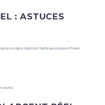
EL : ASTUCES
 casino en ligne réputé et fiable qui propose Plinko
n casino.