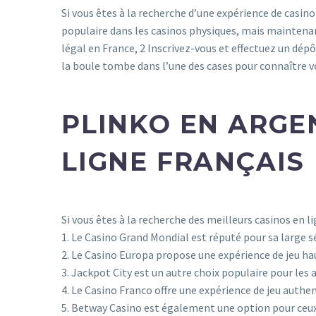
Si vous êtes à la recherche d’une expérience de casin
populaire dans les casinos physiques, mais maintenan
légal en France, 2 Inscrivez-vous et effectuez un dépô
la boule tombe dans l’une des cases pour connaître vo
PLINKO EN ARGEN
LIGNE FRANÇAIS
Si vous êtes à la recherche des meilleurs casinos en lig
1. Le Casino Grand Mondial est réputé pour sa large s
2. Le Casino Europa propose une expérience de jeu hau
3. Jackpot City est un autre choix populaire pour les
4. Le Casino Franco offre une expérience de jeu authen
5. Betway Casino est également une option pour ceux 