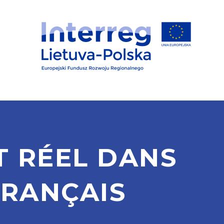
T RÉEL DANS
FRANÇAIS