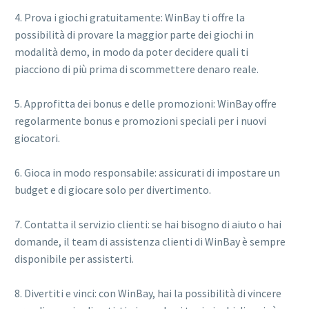
4. Prova i giochi gratuitamente: WinBay ti offre la
possibilità di provare la maggior parte dei giochi in
modalità demo, in modo da poter decidere quali ti
piacciono di più prima di scommettere denaro reale.
5. Approfitta dei bonus e delle promozioni: WinBay offre
regolarmente bonus e promozioni speciali per i nuovi
giocatori.
6. Gioca in modo responsabile: assicurati di impostare un
budget e di giocare solo per divertimento.
7. Contatta il servizio clienti: se hai bisogno di aiuto o hai
domande, il team di assistenza clienti di WinBay è sempre
disponibile per assisterti.
8. Divertiti e vinci: con WinBay, hai la possibilità di vincere