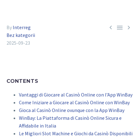



By
Interreg
Bez kategorii
2025-09-23
CONTENTS
Vantaggi di Giocare al Casinò Online con l’App WinBay
Come Iniziare a Giocare al Casinò Online con WinBay
Gioca al Casinò Online ovunque con la App WinBay
WinBay: La Piattaforma di Casinò Online Sicura e
Affidabile in Italia
Le Migliori Slot Machine e Giochi da Casinò Disponibili