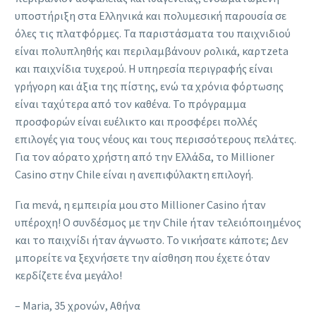
υποστήριξη στα Ελληνικά και πολυμεσική παρουσία σε
όλες τις πλατφόρμες. Τα παριστάσματα του παιχνιδιού
είναι πολυπληθής και περιλαμβάνουν ρολικά, καρτzeta
και παιχνίδια τυχερού. Η υπηρεσία περιγραφής είναι
γρήγορη και άξια της πίστης, ενώ τα χρόνια φόρτωσης
είναι ταχύτερα από τον καθένα. Το πρόγραμμα
προσφορών είναι ευέλικτο και προσφέρει πολλές
επιλογές για τους νέους και τους περισσότερους πελάτες.
Για τον αόρατο χρήστη από την Ελλάδα, το Millioner
Casino στην Chile είναι η ανεπιφύλακτη επιλογή.
Για mενά, η εμπειρία μou στο Millioner Casino ήταν
υπέροχη! Ο συνδέσμος με την Chile ήταν τελειόποιημένος
και το παιχνίδι ήταν άγνωστο. Το νικήσατε κάποτε; Δεν
μπορείτε να ξεχνήσετε την αίσθηση που έχετε όταν
κερδίζετε ένα μεγάλο!
– Maria, 35 χρονών, Αθήνα