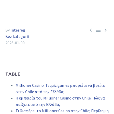



By
Interreg
Bez kategorii
2026-01-09
TABLE
Millioner Casino: Τι quiz games μπορείτε να βρείτε
στην Chile από την Ελλάδα;
Η εμπειρία του Millioner Casino στην Chile: Πώς να
παίξετε από την Ελλάδα;
Τι διαφέρει το Millioner Casino στην Chile; Περίληψη