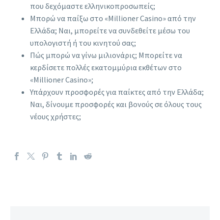
που δεχόμαστε ελληνικοπροσωπείς;
Μπορώ να παίξω στο «Millioner Casino» από την
Ελλάδα; Ναι, μπορείτε να συνδεθείτε μέσω του
υπολογιστή ή του κινητού σας;
Πώς μπορώ να γίνω μιλιονάρις; Μπορείτε να
κερδίσετε πολλές εκατομμύρια εκθέτων στο
«Millioner Casino»;
Υπάρχουν προσφορές για παίκτες από την Ελλάδα;
Ναι, δίνουμε προσφορές και βονούς σε όλους τους
νέους χρήστες;