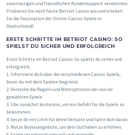
zuverlässigen und freundlichen Kundensupport verwöhnen.
Probieren Sie noch heute Betriot Casino aus und erleben
Sie die Faszination der Online-Casino-Spiele in
Deutschland!
ERSTE SCHRITTE IM BETRIOT CASINO: SO
SPIELST DU SICHER UND ERFOLGREICH
Erste Schritte im Betriot Casino: So spielst du sicher und
erfolgreich.
1. Informiere dich über die verschiedenen Casino-Spiele,
bevor du mit dem Spielen beginnst.
2. Verstehe die Regeln und Wettoptionen der von dir
gewählten Spiele.
3. Übe zunächst kostenlos, um ein Gefühl für die Spiele zu
bekommen.
4. Setze dir ein Limit für deine Verluste und halte dich daran.
5. Nutze Bonusangebote, um dein Guthaben zu erhöhen.
6. Spiele verantwortungsvoll und vermeide