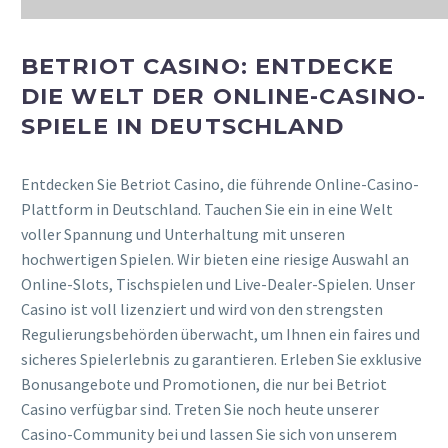
BETRIOT CASINO: ENTDECKE
DIE WELT DER ONLINE-CASINO-
SPIELE IN DEUTSCHLAND
Entdecken Sie Betriot Casino, die führende Online-Casino-
Plattform in Deutschland. Tauchen Sie ein in eine Welt
voller Spannung und Unterhaltung mit unseren
hochwertigen Spielen. Wir bieten eine riesige Auswahl an
Online-Slots, Tischspielen und Live-Dealer-Spielen. Unser
Casino ist voll lizenziert und wird von den strengsten
Regulierungsbehörden überwacht, um Ihnen ein faires und
sicheres Spielerlebnis zu garantieren. Erleben Sie exklusive
Bonusangebote und Promotionen, die nur bei Betriot
Casino verfügbar sind. Treten Sie noch heute unserer
Casino-Community bei und lassen Sie sich von unserem