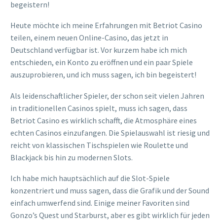
begeistern!
Heute möchte ich meine Erfahrungen mit Betriot Casino
teilen, einem neuen Online-Casino, das jetzt in
Deutschland verfügbar ist. Vor kurzem habe ich mich
entschieden, ein Konto zu eröffnen und ein paar Spiele
auszuprobieren, und ich muss sagen, ich bin begeistert!
Als leidenschaftlicher Spieler, der schon seit vielen Jahren
in traditionellen Casinos spielt, muss ich sagen, dass
Betriot Casino es wirklich schafft, die Atmosphäre eines
echten Casinos einzufangen. Die Spielauswahl ist riesig und
reicht von klassischen Tischspielen wie Roulette und
Blackjack bis hin zu modernen Slots.
Ich habe mich hauptsächlich auf die Slot-Spiele
konzentriert und muss sagen, dass die Grafik und der Sound
einfach umwerfend sind. Einige meiner Favoriten sind
Gonzo’s Quest und Starburst, aber es gibt wirklich für jeden