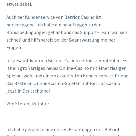
etwas dabei.
Auch der Kundenservice von Betriot Casino ist
hervorragend. Ich habe ein paar Fragen zu den
Bonusbedingungen gehabt und das Support-Team war sehr
schnell und hilfsbereit bei der Beantwortung meiner
Fragen.
Insgesamt kann ich Betriot Casino definitiv empfehlen. Es
ist ein großartiges neues Online-Casino mit einer riesigen
Spielauswahl und einem exzellenten Kundenservice. Erlebe
das Beste an Online-Casino-Spielen mit Betriot Casino
jetzt in Deutschland!
Von Stefan, 45 Jahre
————————————————————————————————
Ich habe gerade meine ersten Erfahrungen mit Betriot