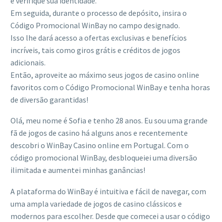
e verifique sua identidade.
Em seguida, durante o processo de depósito, insira o
Código Promocional WinBay no campo designado.
Isso lhe dará acesso a ofertas exclusivas e benefícios
incríveis, tais como giros grátis e créditos de jogos
adicionais.
Então, aproveite ao máximo seus jogos de casino online
favoritos com o Código Promocional WinBay e tenha horas
de diversão garantidas!
Olá, meu nome é Sofia e tenho 28 anos. Eu sou uma grande
fã de jogos de casino há alguns anos e recentemente
descobri o WinBay Casino online em Portugal. Com o
código promocional WinBay, desbloqueiei uma diversão
ilimitada e aumentei minhas ganâncias!
A plataforma do WinBay é intuitiva e fácil de navegar, com
uma ampla variedade de jogos de casino clássicos e
modernos para escolher. Desde que comecei a usar o código