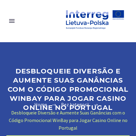
DESBLOQUEIE DIVERSÃO E
AUMENTE SUAS GANÂNCIAS
COM O CÓDIGO PROMOCIONAL
WINBAY PARA JOGAR CASINO
Home
Bez kategorii
ONLINE NO PORTUGAL
Desbloqueie Diversão e Aumente Suas Ganâncias com o
Código Promocional WinBay para Jogar Casino Online no
Portugal