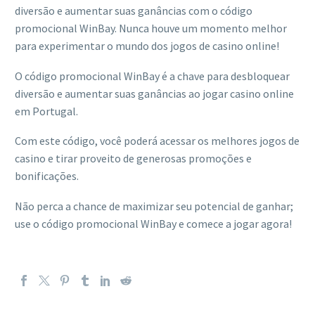
diversão e aumentar suas ganâncias com o código
promocional WinBay. Nunca houve um momento melhor
para experimentar o mundo dos jogos de casino online!
O código promocional WinBay é a chave para desbloquear
diversão e aumentar suas ganâncias ao jogar casino online
em Portugal.
Com este código, você poderá acessar os melhores jogos de
casino e tirar proveito de generosas promoções e
bonificações.
Não perca a chance de maximizar seu potencial de ganhar;
use o código promocional WinBay e comece a jogar agora!