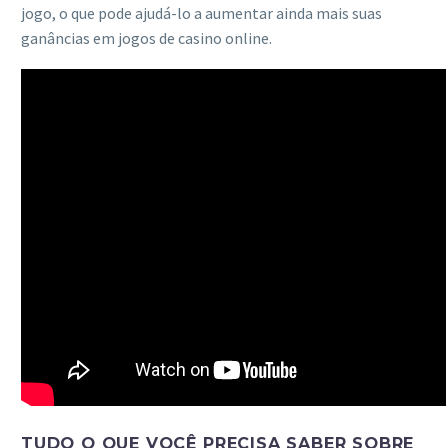
jogo, o que pode ajudá-lo a aumentar ainda mais suas
ganâncias em jogos de casino online.
TUDO O QUE VOCÊ PRECISA SABER SOBRE